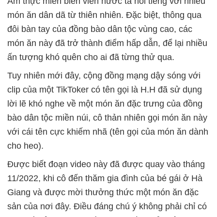
Ẩm thực miền biên viễn nước ta nổi tiếng với nhiều
món ăn dân dã từ thiên nhiên. Đặc biệt, thông qua
đôi bàn tay của đồng bào dân tộc vùng cao, các
món ăn này đã trở thành điểm hấp dẫn, để lại nhiều
ấn tượng khó quên cho ai đã từng thử qua.
Tuy nhiên mới đây, cộng đồng mạng dậy sóng với
clip của một TikToker có tên gọi là H.H đã sử dụng
lời lẽ khó nghe về một món ăn đặc trưng của đồng
bào dân tộc miền núi, cô thản nhiên gọi món ăn này
với cái tên cực khiếm nhã (tên gọi của món ăn dành
cho heo).
Được biết đoạn video này đã được quay vào tháng
11/2022, khi cô đến thăm gia đình của bé gái ở Hà
Giang và được mời thưởng thức một món ăn đặc
sản của nơi đây. Điều đáng chú ý không phải chỉ có