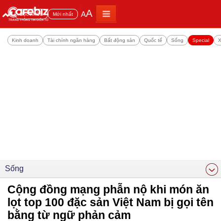
A
A
Đọc nhiều
Mới nhất
Kinh doanh
Tài chính ngân hàng
Bất động sản
Quốc tế
Sống
Special
X
Sống
Cộng đồng mạng phẫn nộ khi món ăn
lọt top 100 đặc sản Việt Nam bị gọi tên
bằng từ ngữ phản cảm