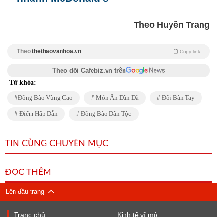
Theo Huyền Trang
Theo
thethaovanhoa.vn
Copy link
Theo dõi Cafebiz.vn trên
Từ khóa:
Đồng Bào Vùng Cao
Món Ăn Dân Dã
Đôi Bàn Tay
Điểm Hấp Dẫn
Đồng Bào Dân Tộc
TIN CÙNG CHUYÊN MỤC
ĐỌC THÊM
Lên đầu trang
Trang chủ
Kinh tế vĩ mô