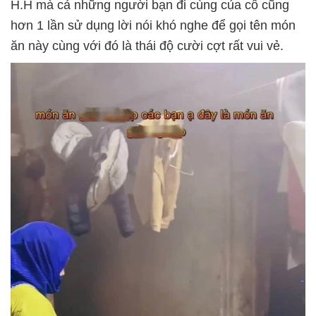
H.H mà cả những người bạn đi cùng của cô cũng
hơn 1 lần sử dụng lời nói khó nghe để gọi tên món
ăn này cùng với đó là thái độ cười cợt rất vui vẻ.