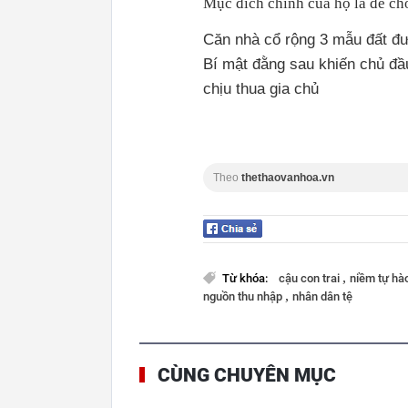
Mục đích chính của họ là để cho
Căn nhà cổ rộng 3 mẫu đất đư
Bí mật đằng sau khiến chủ đầu
chịu thua gia chủ
Theo
thethaovanhoa.vn
,
Từ khóa:
cậu con trai
niềm tự hà
,
nguồn thu nhập
nhân dân tệ
CÙNG CHUYÊN MỤC