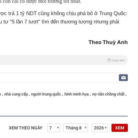
 con cái có được môi trường tốt nhất.
ợc trả 1 tỷ NDT cũng không chịu phá bỏ ở Trung Quốc:
 tư "5 lần 7 lượt" tìm đến thương lượng nhưng phải
Theo Thuỳ Anh
Copy link
,
,
,
,
,
o
nhà cung cấp
người trung quốc
hình minh họa
nợ nần chồng chất
XEM THEO NGÀY
XEM