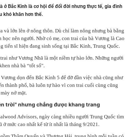
 ở Bắc Kinh là cơ hội để đổi đời nhưng thực tế, gia đình
u khó khăn hơn thế.
a và lớn lên ở nông thôn. Dù chỉ làm nông nhưng bà bằng
ăn học nên người. Nhờ có mẹ, con trai của bà Vương là Cao
g tiến sĩ hiện đang sinh sống tại Bắc Kinh, Trung Quốc.
n trai như Vương Nhã là một niềm tự hào lớn. Những người
hen nhà bà “tốt số".
 bà Vương dọn đến Bắc Kinh 5 để đỡ đần việc nhà cũng như
ến thành phố, bà luôn tự hào vì con trai cuối cùng cũng
ở mày nở mặt.
ên trời" nhưng chẳng được khang trang
dalwood Advisors, ngày càng nhiều người Trung Quốc tìm
ũ ở mức cao nhất kể từ ít nhất là tháng 9/2021.
o gồm Thâm Quyến và Thượng Hải, trung bình mỗi tuần có