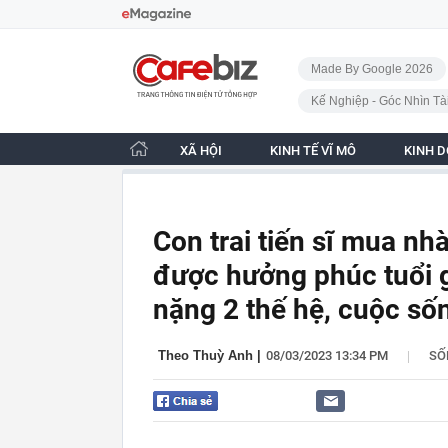
Bỏ qua điều hướng
CafeBiz - Trang chủ
Made By Google 2026
Kế Nghiệp - Góc Nhìn Tà
XÃ HỘI
KINH TẾ VĨ MÔ
KINH 
Con trai tiến sĩ mua nh
được hưởng phúc tuổi 
nặng 2 thế hệ, cuộc số
|
Theo Thuỳ Anh
|
08/03/2023 13:34 PM
SỐ