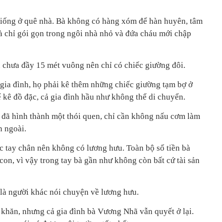
iống ở quê nhà. Bà không có hàng xóm để hàn huyên, tâm
à chỉ gói gọn trong ngôi nhà nhỏ và đứa cháu mới chập
 chưa đầy 15 mét vuông nên chỉ có chiếc giường đôi.
 gia đình, họ phải kê thêm những chiếc giường tạm bợ ở
ể kê đồ đặc, cả gia đình hầu như không thể di chuyển.
 đã hình thành một thói quen, chỉ cần không nấu cơm làm
n ngoài.
c tay chân nên không có lương hưu. Toàn bộ số tiền bà
on, vì vậy trong tay bà gần như không còn bất cứ tài sản
t là người khác nói chuyện về lương hưu.
khăn, nhưng cả gia đình bà Vương Nhã vẫn quyết ở lại.