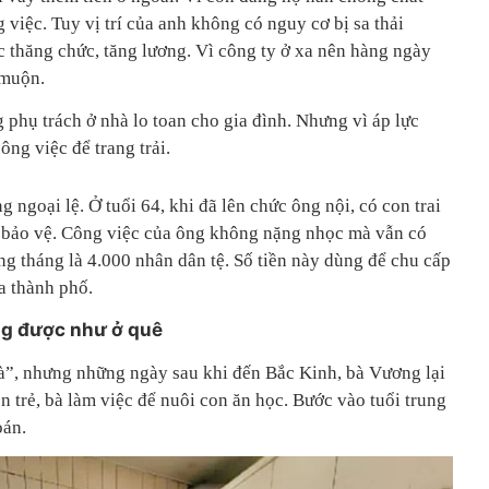
iệc. Tuy vị trí của anh không có nguy cơ bị sa thải
 thăng chức, tăng lương. Vì công ty ở xa nên hàng ngày
 muộn.
phụ trách ở nhà lo toan cho gia đình. Nhưng vì áp lực
ông việc để trang trải.
goại lệ. Ở tuổi 64, khi đã lên chức ông nội, có con trai
àm bảo vệ. Công việc của ông không nặng nhọc mà vẫn có
g tháng là 4.000 nhân dân tệ. Số tiền này dùng để chu cấp
a thành phố.
g được như ở quê
ià”, nhưng những ngày sau khi đến Bắc Kinh, bà Vương lại
on trẻ, bà làm việc để nuôi con ăn học. Bước vào tuổi trung
toán.