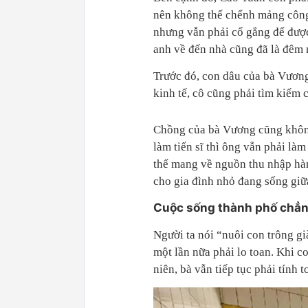
nên không thể chểnh mảng công v
nhưng vẫn phải cố gắng để được
anh về đến nhà cũng đã là đêm
Trước đó, con dâu của bà Vương 
kinh tế, cô cũng phải tìm kiếm c
Chồng của bà Vương cũng không n
làm tiến sĩ thì ông vẫn phải l
thể mang về nguồn thu nhập hàn
cho gia đình nhỏ đang sống giữ
Cuộc sống thành phố chẳn
Người ta nói “nuôi con trông g
một lần nữa phải lo toan. Khi c
niên, bà vẫn tiếp tục phải tính 