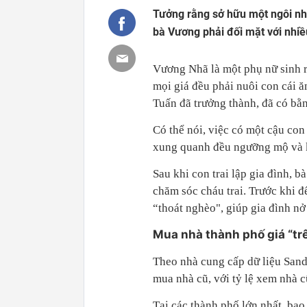
Tưởng rằng sở hữu một ngôi nhà
bà Vương phải đối mặt với nhiề
Vương Nhã là một phụ nữ sinh r
mọi giá đều phải nuôi con cái 
Tuấn đã trưởng thành, đã có bằn
Có thể nói, việc có một cậu co
xung quanh đều ngưỡng mộ và k
Sau khi con trai lập gia đình,
chăm sóc cháu trai. Trước khi đ
“thoát nghèo", giúp gia đình n
Mua nhà thành phố giá “tr
Theo nhà cung cấp dữ liệu San
mua nhà cũ, với tỷ lệ xem nhà c
Tại các thành phố lớn nhất, ba