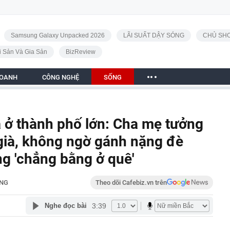
Samsung Galaxy Unpacked 2026
LÃI SUẤT DẬY SÓNG
CHỦ SHO
i Sản Và Gia Sản
BizReview
DOANH
CÔNG NGHỆ
SỐNG
à ở thành phố lớn: Cha mẹ tưởng
già, không ngờ gánh nặng đè
ng 'chẳng bằng ở quê'
NG
Theo dõi Cafebiz.vn trên
3:39
Nghe đọc bài