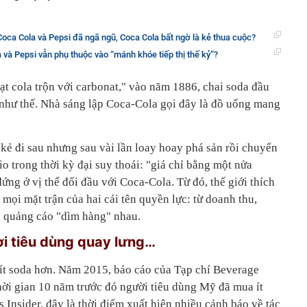
Coca Cola và Pepsi đã ngã ngũ, Coca Cola bất ngờ là kẻ thua cuộc?
 và Pepsi vẫn phụ thuộc vào “mánh khóe tiếp thị thế kỷ”?
ạt cola trộn với carbonat," vào năm 1886, chai soda đầu
i như thế. Nhà sáng lập Coca-Cola gọi đây là đồ uống mang
 kẻ đi sau nhưng sau vài lần loay hoay phá sản rồi chuyển
 trong thời kỳ đại suy thoái: "giá chỉ bằng một nửa
đứng ở vị thế đối đầu với Coca-Cola. Từ đó, thế giới thích
 mọi mặt trận của hai cái tên quyền lực: từ doanh thu,
n quảng cáo "dìm hàng" nhau.
ời tiêu dùng quay lưng…
 ít soda hơn. Năm 2015, báo cáo của Tạp chí Beverage
hời gian 10 năm trước đó người tiêu dùng Mỹ đã mua ít
 Insider, đây là thời điểm xuất hiện nhiều cảnh báo về tác