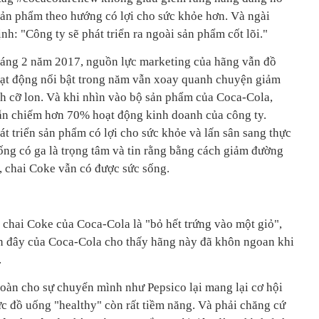
sản phẩm theo hướng có lợi cho sức khỏe hơn. Và ngài
: "Công ty sẽ phát triển ra ngoài sản phẩm cốt lõi."
háng 2 năm 2017, nguồn lực marketing của hãng vẫn đồ
oạt động nổi bật trong năm vẫn xoay quanh chuyện giảm
h cỡ lon. Và khi nhìn vào bộ sản phẩm của Coca-Cola,
ẫn chiếm hơn 70% hoạt động kinh doanh của công ty.
át triển sản phẩm có lợi cho sức khỏe và lấn sân sang thực
ng có ga là trọng tâm và tin rằng bằng cách giảm đường
, chai Coke vẫn có được sức sống.
ới chai Coke của Coca-Cola là "bỏ hết trứng vào một giỏ",
n đây của Coca-Cola cho thấy hãng này đã khôn ngoan khi
.
toàn cho sự chuyển mình như Pepsico lại mang lại cơ hội
ực đồ uống "healthy" còn rất tiềm năng. Và phải chăng cứ