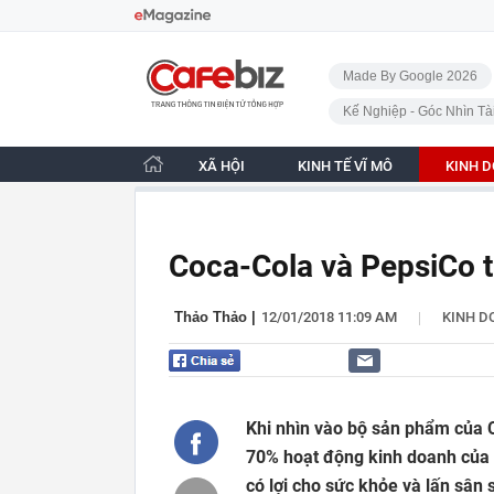
Bỏ qua điều hướng
CafeBiz - Trang chủ
Made By Google 2026
Kế Nghiệp - Góc Nhìn Tà
XÃ HỘI
KINH TẾ VĨ MÔ
KINH 
Coca-Cola và PepsiCo th
|
Thảo Thảo
|
12/01/2018 11:09 AM
KINH D
Khi nhìn vào bộ sản phẩm của 
70% hoạt động kinh doanh của c
có lợi cho sức khỏe và lấn sân