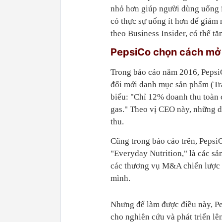
nhỏ hơn giúp người dùng uống í
có thực sự uống ít hơn để giảm
theo Business Insider, có thể t
PepsiCo chọn cách mở
Trong báo cáo năm 2016, PepsiCo
đổi mới danh mục sản phẩm (Tra
biểu: "Chỉ 12% doanh thu toàn 
gas." Theo vị CEO này, những 
thu.
Cũng trong báo cáo trên, Peps
"Everyday Nutrition," là các s
các thương vụ M&A chiến lược 
mình.
Nhưng để làm được điều này, Pe
cho nghiên cứu và phát triển lê