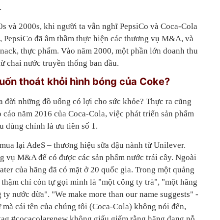
.
s và 2000s, khi người ta vẫn nghĩ PepsiCo và Coca-Cola
u, PepsiCo đã âm thầm thực hiện các thương vụ M&A, và
snack, thực phẩm. Vào năm 2000, một phần lớn doanh thu
ừ chai nước truyền thống ban đầu.
ốn thoát khỏi hình bóng của Coke?
 đời những đồ uống có lợi cho sức khỏe? Thực ra cũng
o cáo năm 2016 của Coca-Cola, việc phát triển sản phẩm
u dùng chính là ưu tiên số 1.
ua lại AdeS – thương hiệu sữa đậu nành từ Unilever.
g vụ M&A để có được các sản phẩm nước trái cây. Ngoài
ter của hãng đã có mặt ở 20 quốc gia. Trong một quảng
thậm chí còn tự gọi mình là "một công ty trà", "một hãng
 ty nước dừa". "We make more than our name suggests" -
ứ mà cái tên của chúng tôi (Coca-Cola) không nói đến,
tag #cocacolarenew không giấu giếm rằng hãng đang nỗ