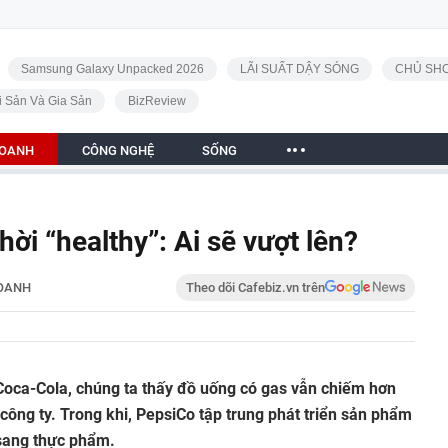
Samsung Galaxy Unpacked 2026
LÃI SUẤT DẬY SÓNG
CHỦ SHO
i Sản Và Gia Sản
BizReview
DOANH
CÔNG NGHỆ
SỐNG
ời “healthy”: Ai sẽ vượt lên?
OANH
Theo dõi Cafebiz.vn trên
Coca-Cola, chúng ta thấy đồ uống có gas vẫn chiếm hơn
ông ty. Trong khi, PepsiCo tập trung phát triển sản phẩm
 sang thực phẩm.