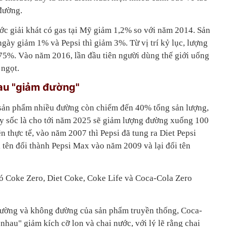
 đường.
ớc giải khát có gas tại Mỹ giảm 1,2% so với năm 2014. Sản
ngày giảm 1% và Pepsi thì giảm 3%. Từ vị trí kỷ lục, lượng
 75%. Vào năm 2016, lần đầu tiên người dùng thế giới uống
 ngọt.
au "giảm đường"
 sản phẩm nhiều đường còn chiếm đến 40% tổng sản lượng,
y sốc là cho tới năm 2025 sẽ giảm lượng đường xuống 100
ên thực tế, vào năm 2007 thì Pepsi đã tung ra Diet Pepsi
 tên đổi thành Pepsi Max vào năm 2009 và lại đổi tên
ó Coke Zero, Diet Coke, Coke Life và Coca-Cola Zero
 đường và không đường của sản phẩm truyền thống, Coca-
hau" giảm kích cỡ lon và chai nước, với lý lẽ rằng chai