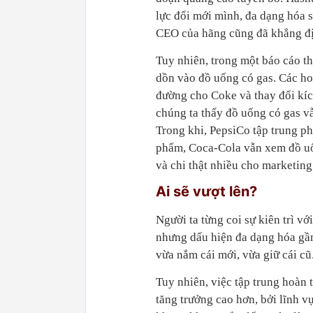
lực đổi mới mình, đa dạng hóa 
CEO của hãng cũng đã khẳng định
Tuy nhiên, trong một báo cáo t
dồn vào đồ uống có gas. Các h
đường cho Coke và thay đổi kíc
chúng ta thấy đồ uống có gas v
Trong khi, PepsiCo tập trung ph
phẩm, Coca-Cola vẫn xem đồ uố
và chi thật nhiều cho marketing
Ai sẽ vượt lên?
Người ta từng coi sự kiên trì v
nhưng dấu hiện đa dạng hóa gầ
vừa nắm cái mới, vừa giữ cái cũ
Tuy nhiên, việc tập trung hoàn 
tăng trưởng cao hơn, bởi lĩnh v