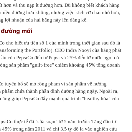
t hơn và thu nạp ít đường hơn. Dù không biết khách hàng
 nhiều đường hơn không, nhưng việc kích cỡ chai nhỏ hơn,
ăng lợi nhuận của hai hãng này lên đáng kể.
 đường mới
 cho biết ưu tiên số 1 của mình trong thời gian sau đó là
nsforming the Portfolio). CEO Indra Nooyi của hãng phát
cầu của PepsiCo đến từ Pepsi và 25% đến từ nước ngọt có
dòng sản phẩm "guilt-free" chiếm khoảng 45% tổng doanh
iCo tuyên bố sẽ mở rộng phạm vi sản phẩm về hướng
ản phẩm chứa thành phần dinh dưỡng hàng ngày. Ngoài ra,
cũng giúp PepsiCo đẩy mạnh quá trình "healthy hóa" của
psiCo thực tế đã "sửa soạn" từ 5 năm trước: Tăng đầu tư
n 45% trong năm 2011 và chi 3,5 tỷ đô la vào nghiên cứu