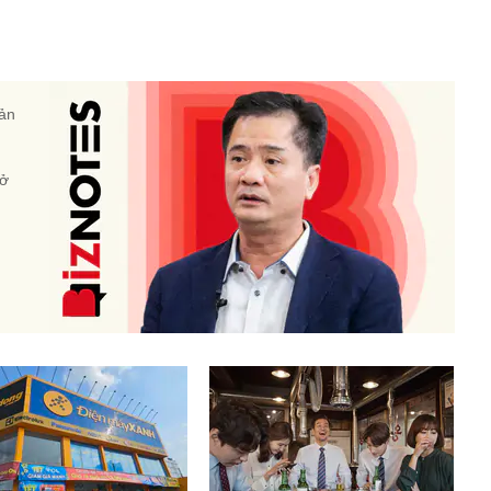
sản
 ở