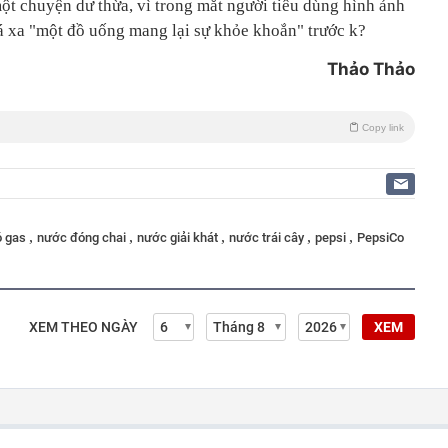
t chuyện dư thừa, vì trong mắt người tiêu dùng hình ảnh
 xa "một đồ uống mang lại sự khỏe khoắn" trước k?
Thảo Thảo
Copy link
,
,
,
,
,
ó gas
nước đóng chai
nước giải khát
nước trái cây
pepsi
PepsiCo
XEM THEO NGÀY
XEM