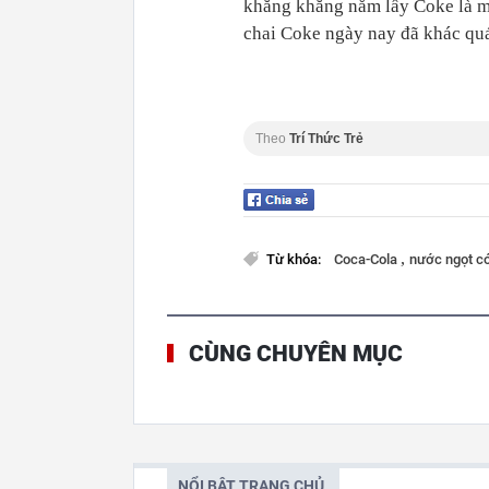
khăng khăng nắm lấy Coke là mộ
chai Coke ngày nay đã khác quá
Theo
Trí Thức Trẻ
,
Từ khóa:
Coca-Cola
nước ngọt c
CÙNG CHUYÊN MỤC
NỔI BẬT TRANG CHỦ