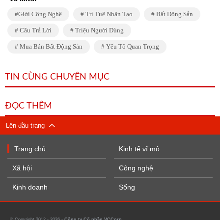
Giới Công Nghệ
Trí Tuệ Nhân Tạo
Bất Động Sản
Câu Trả Lời
Triệu Người Dùng
Mua Bán Bất Động Sản
Yếu Tố Quan Trọng
TIN CÙNG CHUYÊN MỤC
ĐỌC THÊM
Lên đầu trang
Trang chủ
Kinh tế vĩ mô
Xã hội
Công nghệ
Kinh doanh
Sống
© Copyright 2012 - 2026 -
Công ty Cổ phần VCCorp.