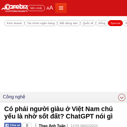
A
A
Đọc nhiều
Mới nhất
Kinh doanh
Tài chính ngân hàng
Bất động sản
Quốc tế
Sống
Special
X
Công nghệ
Có phải người giàu ở Việt Nam chủ
yếu là nhờ sốt đất? ChatGPT nói gì
|
|
0
Theo Anh Tuấn
13:55 08/02/2023