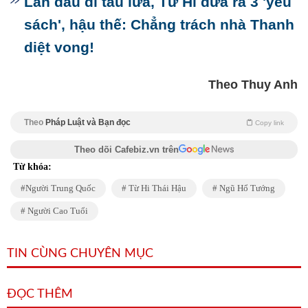
Lần đầu đi tàu lửa, Từ Hi đưa ra 3 'yêu
sách', hậu thế: Chẳng trách nhà Thanh
diệt vong!
Theo Thuy Anh
Theo
Pháp Luật và Bạn đọc
Copy link
Theo dõi Cafebiz.vn trên
Từ khóa:
Người Trung Quốc
Từ Hi Thái Hậu
Ngũ Hổ Tướng
Người Cao Tuổi
TIN CÙNG CHUYÊN MỤC
ĐỌC THÊM