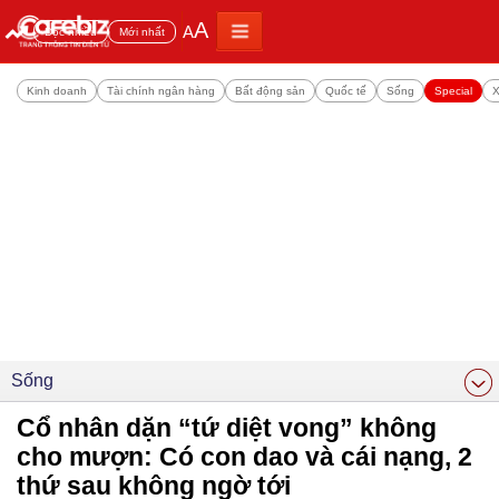
A
A
Đọc nhiều
Mới nhất
Kinh doanh
Tài chính ngân hàng
Bất động sản
Quốc tế
Sống
Special
X
Sống
Cổ nhân dặn “tứ diệt vong” không
cho mượn: Có con dao và cái nạng, 2
thứ sau không ngờ tới