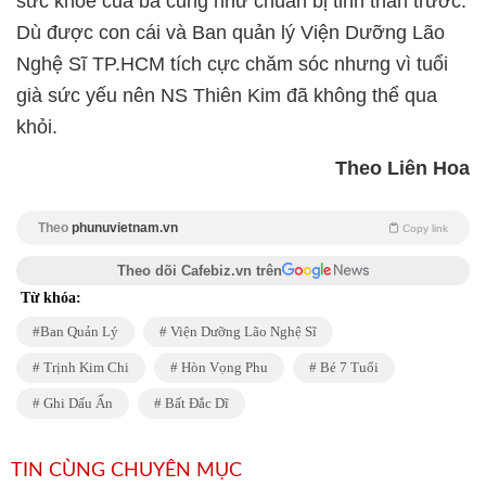
sức khỏe của bà cũng như chuẩn bị tinh thần trước.
Dù được con cái và Ban quản lý Viện Dưỡng Lão
Nghệ Sĩ TP.HCM tích cực chăm sóc nhưng vì tuổi
già sức yếu nên NS Thiên Kim đã không thể qua
khỏi.
Theo Liên Hoa
Theo
phunuvietnam.vn
Copy link
Theo dõi Cafebiz.vn trên
Từ khóa:
Ban Quản Lý
Viện Dưỡng Lão Nghệ Sĩ
Trịnh Kim Chi
Hòn Vọng Phu
Bé 7 Tuổi
Ghi Dấu Ấn
Bất Đắc Dĩ
TIN CÙNG CHUYÊN MỤC