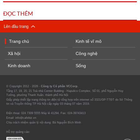
ĐỌC THÊM
Lên đầu trang
Trang chủ
Kinh tế vĩ mô
Xã hội
Công nghệ
Kinh doanh
Sống
© Copyright 2012 - 2026 -
Công ty Cổ phần VCCorp.
Tầng 17, 19, 20, 21 Toà nhà Center Building - Hapulico Complex, Số 01, phố Nguyễn Huy
Tưởng, phường Thanh Xuân, thành phố Hà Nội
Giấy phép thiết lập trang thông tin điện tử tổng hợp trên internet số 3321/GP-TTĐT do Sở Thông
tin và Truyền thông TP Hà Nội cấp ngày 03 tháng 07 năm 2019.
Điện thoại: 024 7309 5555 Máy lẻ 41294. Fax: 024-39743413
Email: info@cafebiz.vn
Chịu trách nhiệm quản lý nội dung: Bà Nguyễn Bích Minh
Hỗ trợ quảng cáo: