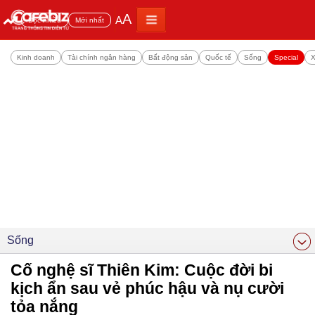
A
A
Đọc nhiều
Mới nhất
Kinh doanh
Tài chính ngân hàng
Bất động sản
Quốc tế
Sống
Special
X
Sống
Cố nghệ sĩ Thiên Kim: Cuộc đời bi
kịch ẩn sau vẻ phúc hậu và nụ cười
tỏa nắng