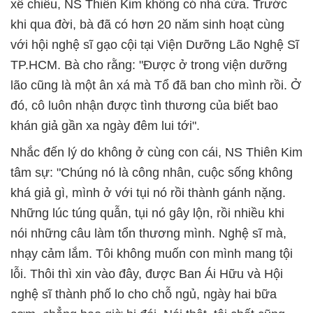
xế chiều, NS Thiên Kim không có nhà cửa. Trước
khi qua đời, bà đã có hơn 20 năm sinh hoạt cùng
với hội nghệ sĩ gạo cội tại Viện Dưỡng Lão Nghệ Sĩ
TP.HCM. Bà cho rằng: "Được ở trong viện dưỡng
lão cũng là một ân xá mà Tổ đã ban cho mình rồi. Ở
đó, cô luôn nhận được tình thương của biết bao
khán giả gần xa ngày đêm lui tới".
Nhắc đến lý do không ở cùng con cái, NS Thiên Kim
tâm sự: "Chúng nó là công nhân, cuộc sống không
khá giả gì, mình ở với tụi nó rồi thành gánh nặng.
Những lúc túng quẫn, tụi nó gây lộn, rồi nhiều khi
nói những câu làm tổn thương mình. Nghệ sĩ mà,
nhạy cảm lắm. Tôi không muốn con mình mang tội
lỗi. Thôi thì xin vào đây, được Ban Ái Hữu và Hội
nghệ sĩ thành phố lo cho chỗ ngủ, ngày hai bữa