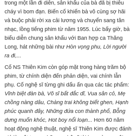
trong một lần đi diễn, sân khấu của bà đã bị thiêu
cháy vì bom đạn. Biến cố khiến bà vô cùng sợ hãi
và buộc phải rời xa cải lương và chuyển sang tân
nhạc, lồng tiếng phim từ năm 1955. Lúc bấy giờ, bà
biểu diễn chung sân khấu với Ban hợp ca Thăng
Long, hát những bài như
Hòn vọng phu, Lời người
ra đi,...
Cố NS Thiên Kim còn góp mặt trong hàng trăm bộ
phim, từ chính diện đến phản diện, vai chính lẫn
phụ. Cố nghệ sĩ từng ghi dấu ấn qua các tác phẩm:
Vĩnh biệt đàn bà, Võ sĩ bất đắc dĩ, Vua sân cỏ, Mẹ
chồng nàng dâu, Chàng trai không biết ghen, Hạnh
phúc quanh đây, Những đứa con thành phố, Bỗng
dưng muốn khóc, Hot boy nổi loạn...
Hơn 60 năm
hoạt động nghệ thuật, nghệ sĩ Thiên Kim được đánh