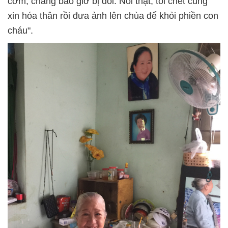
cơm, chẳng bao giờ bị đói. Nói thật, tôi chết cũng
xin hóa thân rồi đưa ảnh lên chùa để khỏi phiền con
cháu".