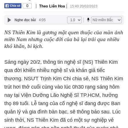
|
|
0
Theo Liên Hoa
15:40 20/02/2023
Nghe đọc bài
4:05
NS Thiên Kim là gương mặt quen thuộc của màn ảnh
miền Nam nhưng cuộc đời của bà lại trải qua nhiều
khó khăn, bi kịch.
Sáng ngày 20/2, thông tin nghệ sĩ (NS) Thiên Kim
qua đời khiến nhiều nghệ sĩ và khán giả tiếc
thương. NSƯT Trịnh Kim Chi chia sẻ, NS Thiên Kim
trút hơi thở cuối cùng vào lúc 0h30 rạng sáng hôm
nay tại Viện Dưỡng Lão Nghệ Sĩ TP.HCM, hưởng
thọ 89 tuổi. Lễ tang của cố nghệ sĩ đang được Ban
quản lý và gia đình bàn bạc, sẽ thông báo sau. Lúc
sinh thời, NS Thiên Kim đã có một sự nghiệp vẻ