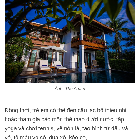
Ảnh: The Anam
Đồng thời, trẻ em có thể đến câu lạc bộ thiếu nhi
hoặc tham gia các môn thể thao dưới nước, tập
yoga và chơi tennis, vẽ nón lá, tạo hình từ đậu và
vỏ, tô màu vỏ sò, đua xô, kéo co,...