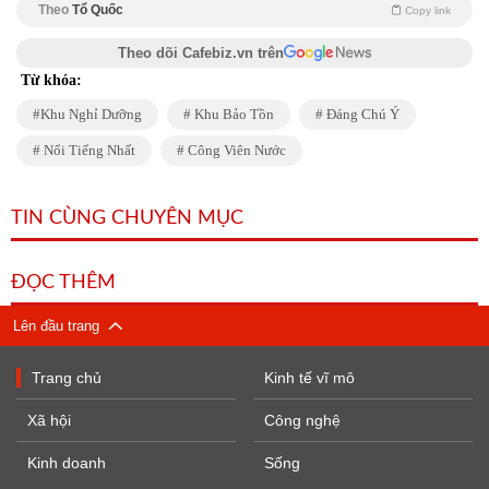
Theo
Tổ Quốc
Copy link
Theo dõi Cafebiz.vn trên
Từ khóa:
Khu Nghỉ Dưỡng
Khu Bảo Tồn
Đáng Chú Ý
Nổi Tiếng Nhất
Công Viên Nước
TIN CÙNG CHUYÊN MỤC
ĐỌC THÊM
Lên đầu trang
Trang chủ
Kinh tế vĩ mô
Xã hội
Công nghệ
Kinh doanh
Sống