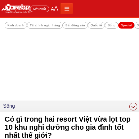
A
A
Đọc nhiều
Mới nhất
Kinh doanh
Tài chính ngân hàng
Bất động sản
Quốc tế
Sống
Special
X
Sống
Có gì trong hai resort Việt vừa lọt top
10 khu nghỉ dưỡng cho gia đình tốt
nhất thế giới?