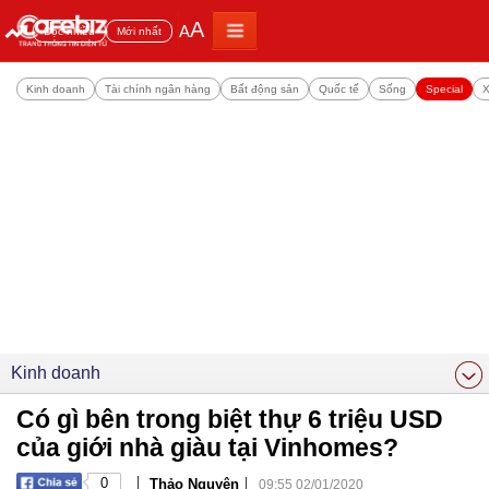
A
A
Đọc nhiều
Mới nhất
Kinh doanh
Tài chính ngân hàng
Bất động sản
Quốc tế
Sống
Special
X
Kinh doanh
Có gì bên trong biệt thự 6 triệu USD
của giới nhà giàu tại Vinhomes?
|
|
0
Thảo Nguyên
09:55 02/01/2020