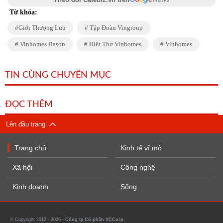
Từ khóa:
Giới Thượng Lưu
Tập Đoàn Vingroup
Vinhomes Bason
Biệt Thự Vinhomes
Vinhomes
TIN CÙNG CHUYÊN MỤC
ĐỌC THÊM
Lên đầu trang
Trang chủ
Kinh tế vĩ mô
Xã hội
Công nghệ
Kinh doanh
Sống
© Copyright 2012 - 2026 -
Công ty Cổ phần VCCorp.