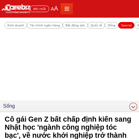
A
A
Đọc nhiều
Mới nhất
Kinh doanh
Tài chính ngân hàng
Bất động sản
Quốc tế
Sống
Special
X
Sống
Cô gái Gen Z bất chấp định kiến sang
Nhật học 'ngành công nghiệp tóc
bạc', về nước khởi nghiệp trở thành