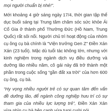
mọi người chuẩn bị nhé!”.
Mới khoảng 4 giờ sáng ngày 17/4, thời gian tập thể
dục buổi sáng tại Trung tâm chăm sóc sức khỏe Ái
Cố Gia ở thành phố Thường Đức (Hồ Nam, Trung
Quốc) rất sôi nổi. Người chủ trì hoạt động của nhóm
cụ ông cụ bà chính là "Viện trưởng Gen Z" Điền Xán
Xán (23 tuổi). Mặc dù tuổi tác không lớn, nhưng với
kinh nghiệm trong ngành dịch vụ điều dưỡng và
dưỡng lão nhiều năm, cô gái này đã trở thành một
phần trong cuộc sống “gần đất xa trời” của hơn 600
cụ ông, cụ bà.
“Hy vọng nhiều người trẻ có sự quan tâm đến vấn
đề dưỡng lão, để ngành công nghiệp hưu trí có sự
tham gia của nhiều lực lượng trẻ”,
Điền Xán Xán
vừa nhìn cụ bà bên cạnh vừa tươi cười nói.