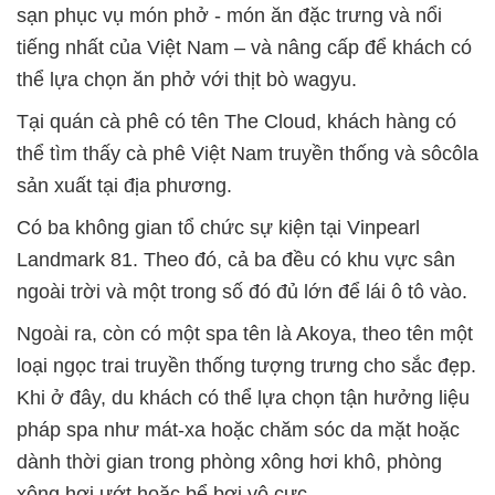
sạn phục vụ món phở - món ăn đặc trưng và nổi
tiếng nhất của Việt Nam – và nâng cấp để khách có
thể lựa chọn ăn phở với thịt bò wagyu.
Tại quán cà phê có tên The Cloud, khách hàng có
thể tìm thấy cà phê Việt Nam truyền thống và sôcôla
sản xuất tại địa phương.
Có ba không gian tổ chức sự kiện tại Vinpearl
Landmark 81. Theo đó, cả ba đều có khu vực sân
ngoài trời và một trong số đó đủ lớn để lái ô tô vào.
Ngoài ra, còn có một spa tên là Akoya, theo tên một
loại ngọc trai truyền thống tượng trưng cho sắc đẹp.
Khi ở đây, du khách có thể lựa chọn tận hưởng liệu
pháp spa như mát-xa hoặc chăm sóc da mặt hoặc
dành thời gian trong phòng xông hơi khô, phòng
xông hơi ướt hoặc bể bơi vô cực.