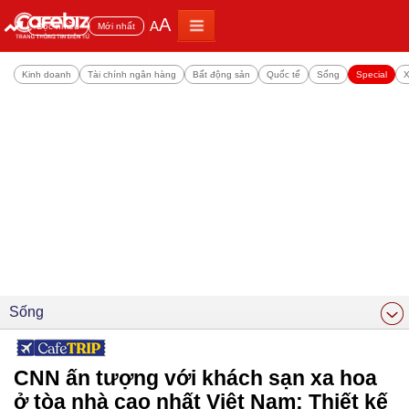
A
A
Đọc nhiều
Mới nhất
Kinh doanh
Tài chính ngân hàng
Bất động sản
Quốc tế
Sống
Special
X
Sống
CNN ấn tượng với khách sạn xa hoa
ở tòa nhà cao nhất Việt Nam: Thiết kế