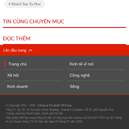
Khách Sạn Xa Hoa
TIN CÙNG CHUYÊN MỤC
ĐỌC THÊM
Lên đầu trang
Trang chủ
Kinh tế vĩ mô
Xã hội
Công nghệ
Kinh doanh
Sống
© Copyright 2012 - 2026 -
Công ty Cổ phần VCCorp.
Tầng 17, 19, 20, 21 Toà nhà Center Building - Hapulico Complex, Số 01, phố Nguyễn Huy
Tưởng, phường Thanh Xuân, thành phố Hà Nội
Giấy phép thiết lập trang thông tin điện tử tổng hợp trên internet số 3321/GP-TTĐT do Sở Thông
tin và Truyền thông TP Hà Nội cấp ngày 03 tháng 07 năm 2019.