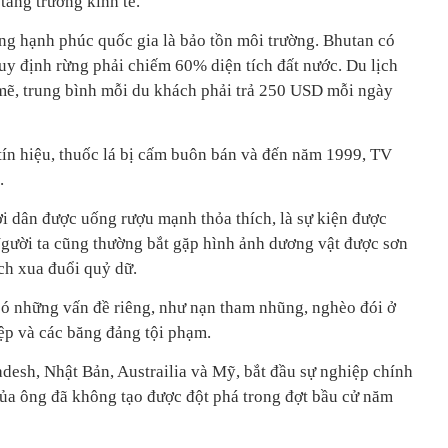
tăng trưởng kinh tế.
ng hạnh phúc quốc gia là bảo tồn môi trường. Bhutan có
y định rừng phải chiếm 60% diện tích đất nước. Du lịch
 mẽ, trung bình mỗi du khách phải trả 250 USD mỗi ngày
ín hiệu, thuốc lá bị cấm buôn bán và đến năm 1999, TV
.
ời dân được uống rượu mạnh thỏa thích, là sự kiện được
gười ta cũng thường bắt gặp hình ảnh dương vật được sơn
ch xua đuổi quỷ dữ.
 những vấn đề riêng, như nạn tham nhũng, nghèo đói ở
iệp và các băng đảng tội phạm.
desh, Nhật Bản, Austrailia và Mỹ, bắt đầu sự nghiệp chính
ủa ông đã không tạo được đột phá trong đợt bầu cử năm