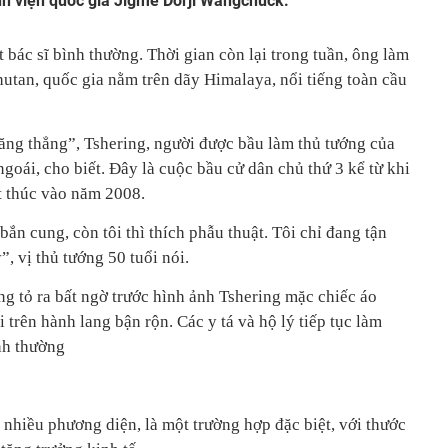
nh viện quốc gia Jigme Dorji Wangchuck.
bác sĩ bình thường. Thời gian còn lại trong tuần, ông làm
hutan, quốc gia nằm trên dãy Himalaya, nổi tiếng toàn cầu
 căng thẳng”, Tshering, người được bầu làm thủ tướng của
oái, cho biết. Đây là cuộc bầu cử dân chủ thứ 3 kể từ khi
t thúc vào năm 2008.
bắn cung, còn tôi thì thích phẫu thuật. Tôi chỉ đang tận
, vị thủ tướng 50 tuổi nói.
g tỏ ra bất ngờ trước hình ảnh Tshering mặc chiếc áo
 trên hành lang bận rộn. Các y tá và hộ lý tiếp tục làm
nh thường
n nhiều phương diện, là một trường hợp đặc biệt, với thước