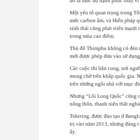
đo là mức độ hạnh phúc thay vì 
Một yếu tố quan trọng trong Tổ
mức carbon âm, và Hiến pháp qu
sinh thái cũng phát triển mạnh
trong mùa cao điểm.
Thủ đô Thimphu không có đèn t
mới được phép đưa vào sử dụng
Các cuộc thi bắn cung, nơi ngư
mong chờ trên khắp quốc gia. N
trên những ngôi nhà với mục đí
Nhưng “Lôi Long Quốc” cũng có
nông thôn, thanh niên thất ngh
Tshering, được đào tạo ở Bangla
trị vào năm 2013, nhưng đảng c
ấy.