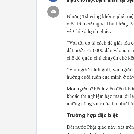
niệu cho một bệnh nhân tại Bệ
Nhưng Tshering không phải một 
việc trên cương vị Thủ tướng B
về Chỉ số hạnh phúc.
“Với tôi đó là cách để giải tỏa
đất nước 750.000 dân vào năm ng
chế độ quân chủ chuyên chế kế
“Vài người chơi golf, vài người 
hưởng cuối tuần của mình ở đây”
Mọi người ở bệnh viện đều khôn
khoác thí nghiệm bạc màu, đi lại
những công việc của họ như bì
Trường hợp đặc biệt
Đất nước Phật giáo này, xét trê