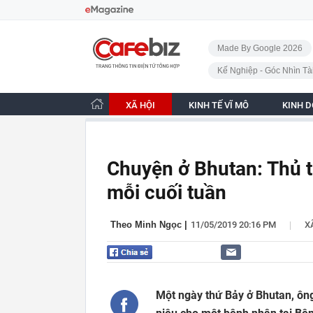
Bỏ qua điều hướng
CafeBiz - Trang chủ
Made By Google 2026
Kế Nghiệp - Góc Nhìn Tà
XÃ HỘI
KINH TẾ VĨ MÔ
KINH 
Chuyện ở Bhutan: Thủ t
mỗi cuối tuần
|
Theo Minh Ngọc
|
11/05/2019 20:16 PM
X
Một ngày thứ Bảy ở Bhutan, ông