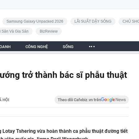
Samsung Galaxy Unpacked 2026
LÃI SUẤT DẬY SÓNG
CHỦ SHO
i Sản Và Gia Sản
BizReview
DOANH
CÔNG NGHỆ
SỐNG
ướng trở thành bác sĩ phẫu thuật
Ã HỘI
Theo dõi Cafebiz.vn trên
 Lotay Tshering vừa hoàn thành ca phẫu thuật đường tiết