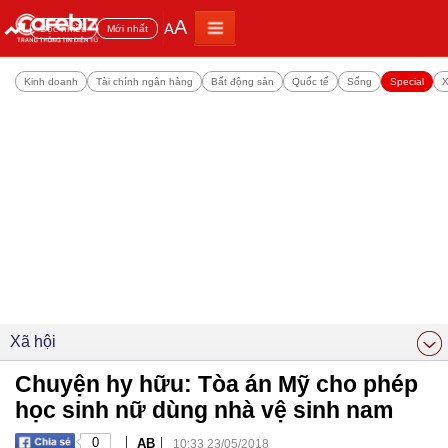
A
A
Đọc nhiều
Mới nhất
Kinh doanh
Tài chính ngân hàng
Bất động sản
Quốc tế
Sống
Special
X
Xã hội
Chuyện hy hữu: Tòa án Mỹ cho phép
học sinh nữ dùng nhà vệ sinh nam
|
|
0
AB
10:33 23/05/2018