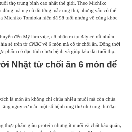
tuổi thọ trung bình cao nhất thế giới. Theo Michiko
n đúng mà mẹ cô dù từng mắc ung thư, nhưng vẫn có thể
của Michiko Tomioka hiện đã 98 tuổi nhưng vô cùng khỏe
uyển đến Mỹ làm việc, cô nhận ra tại đây có rất nhiều
hia sẻ trên tờ
CNBC
về 6 món mà cô từ chối ăn. Đồng thời
hực phẩm có đặc tính chữa bệnh và giúp kéo dài tuổi thọ.
ời Nhật từ chối ăn 6 món để
xích là món ăn không chỉ chứa nhiều muối mà còn chứa
m tăng nguy cơ mắc một số bệnh ung thư như ung thư đại
g thực phẩm giàu protein nhưng ít muối và chất bảo quản,