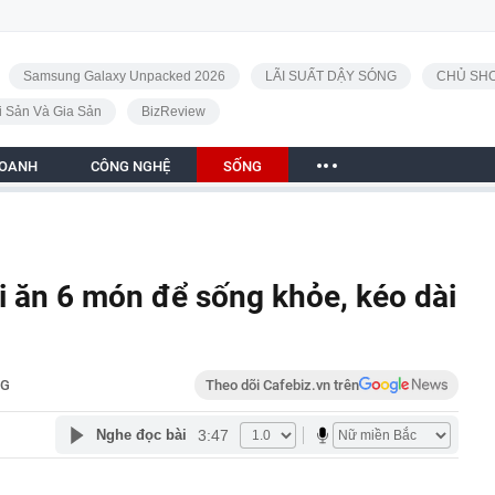
Samsung Galaxy Unpacked 2026
LÃI SUẤT DẬY SÓNG
CHỦ SHO
i Sản Và Gia Sản
BizReview
DOANH
CÔNG NGHỆ
SỐNG
i ăn 6 món để sống khỏe, kéo dài
NG
Theo dõi Cafebiz.vn trên
3:47
Nghe đọc bài