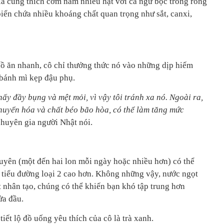
ia cũng thích cơm nắm nhiều hạt với cá ngừ bọc trong rong
iển chứa nhiều khoáng chất quan trọng như sắt, canxi,
ồ ăn nhanh, cô chỉ thưởng thức nó vào những dịp hiếm
 bánh mì kẹp đậu phụ.
ấy đầy bụng và mệt mỏi, vì vậy tôi tránh xa nó. Ngoài ra,
huyển hóa và chất béo bão hòa, có thể làm tăng mức
 chuyên gia người Nhật nói.
yên (một đến hai lon mỗi ngày hoặc nhiều hơn) có thể
tiểu đường loại 2 cao hơn. Không những vậy, nước ngọt
 nhân tạo, chúng có thể khiến bạn khó tập trung hơn
ửa đầu.
ết lộ đồ uống yêu thích của cô là trà xanh.