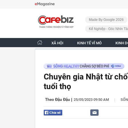
Bỏ qua điều hướng
CafeBiz - Trang chủ
Made By Google 2026
Kế Nghiệp - Góc Nhìn Tà
XÃ HỘI
KINH TẾ VĨ MÔ
KINH 
Chuyên gia Nhật từ chố
tuổi thọ
|
Theo Đậu Đậu
|
25/05/2023 09:50 AM
SỐ