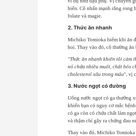
ví dụ như đậu phụ. Vị chuyên g
biển. Cô nhấn mạnh rằng rong b
folate và magie.
2. Thức ăn nhanh
Michiko Tomioka hiếm khi ăn đ
hoi. Thay vào đó, cô thường ăn
"Thức ăn nhanh khiến tôi cảm th
nó chứa nhiều muối, chất béo c
cholesterol xấu trong máu
", vị
3. Nước ngọt có đường
Uống nước ngọt có ga thường xu
khiến bạn có nguy cơ mắc bệnh 
có ga còn có chứa chất làm ngọt
và thậm chí gây ra chứng đau n
Thay vào đó, Michiko Tomioka ti