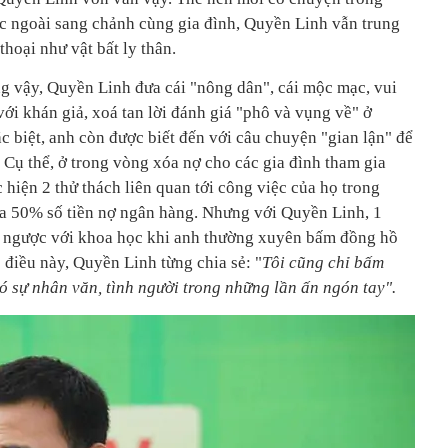
c ngoài sang chảnh cùng gia đình, Quyền Linh vẫn trung
thoại như vật bất ly thân.
g vậy, Quyền Linh đưa cái "nông dân", cái mộc mạc, vui
với khán giả, xoá tan lời đánh giá "phô và vụng về" ở
c biệt, anh còn được biết đến với câu chuyện "gian lận" để
Cụ thể, ở trong vòng xóa nợ cho các gia đình tham gia
hiện 2 thử thách liên quan tới công việc của họ trong
a 50% số tiền nợ ngân hàng. Nhưng với Quyền Linh, 1
ái ngược với khoa học khi anh thường xuyên bấm đồng hồ
ề điều này, Quyền Linh từng chia sẻ: "
Tôi cũng chỉ bấm
có sự nhân văn, tình người trong những lần ấn ngón tay".