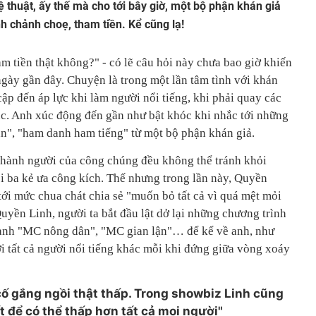
thuật, ấy thế mà cho tới bây giờ, một bộ phận khán giả
nh chảnh choẹ, tham tiền. Kể cũng lạ!
m tiền thật không?" - có lẽ câu hỏi này chưa bao giờ khiến
gày gần đây. Chuyện là trong một lần tâm tình với khán
ập đến áp lực khi làm người nổi tiếng, khi phải quay các
tục. Anh xúc động đến gần như bật khóc khi nhắc tới những
n", "ham danh ham tiếng" từ một bộ phận khán giả.
ở thành người của công chúng đều không thể tránh khỏi
ôi ba kẻ ưa công kích. Thế nhưng trong lần này, Quyền
ới mức chua chát chia sẻ "muốn bỏ tất cả vì quá mệt mỏi
Quyền Linh, người ta bắt đầu lật dở lại những chương trình
danh "MC nông dân", "MC gian lận"… để kể về anh, như
 tất cả người nổi tiếng khác mỗi khi đứng giữa vòng xoáy
cố gắng ngồi thật thấp. Trong showbiz Linh cũng
 để có thể thấp hơn tất cả mọi người"