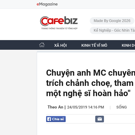
Bỏ qua điều hướng
CafeBiz - Trang chủ
Made By Google 2026
Kế Nghiệp - Góc Nhìn Tà
XÃ HỘI
KINH TẾ VĨ MÔ
KINH 
Chuyện anh MC chuyên "
trích chảnh choẹ, tham 
một nghệ sĩ hoàn hảo"
|
Theo An
|
24/05/2019 14:16 PM
SỐNG