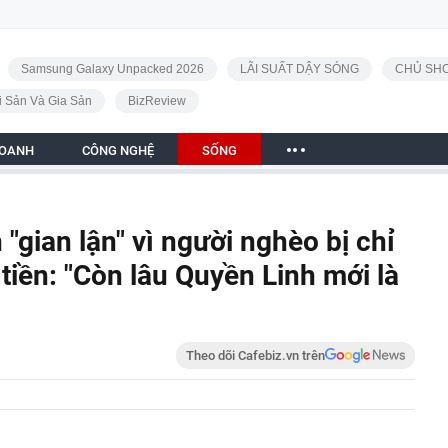
Samsung Galaxy Unpacked 2026
LÃI SUẤT DẬY SÓNG
CHỦ SHO
i Sản Và Gia Sản
BizReview
DOANH
CÔNG NGHỆ
SỐNG
gian lận" vì người nghèo bị chỉ
tiền: "Còn lâu Quyền Linh mới là
Theo dõi Cafebiz.vn trên