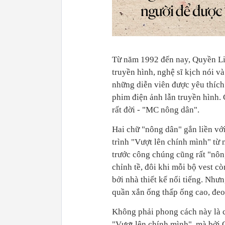
Từ năm 1992 đến nay, Quyền Linh
truyền hình, nghệ sĩ kịch nói v
những diễn viên được yêu thích 
phim điện ảnh lẫn truyền hình.
rất đời - "MC nông dân".
Hai chữ "nông dân" gắn liền vớ
trình "Vượt lên chính mình" từ
trước công chúng cũng rất "nông
chỉnh tề, đôi khi mỗi bộ vest cò
bởi nhà thiết kế nổi tiếng. Như
quần xắn ống thấp ống cao, đeo
Không phải phong cách này là c
"Vượt lên chính mình", mà bởi