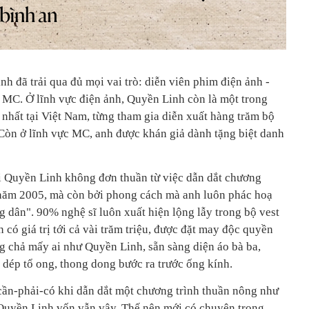
 đã trải qua đủ mọi vai trò: diễn viên phim điện ảnh -
à MC. Ở lĩnh vực điện ảnh, Quyền Linh còn là một trong
nhất tại Việt Nam, từng tham gia diễn xuất hàng trăm bộ
 Còn ở lĩnh vực MC, anh được khán giả dành tặng biệt danh
i Quyền Linh không đơn thuần từ việc dẫn dắt chương
 năm 2005, mà còn bởi phong cách mà anh luôn phác hoạ
 dân". 90% nghệ sĩ luôn xuất hiện lộng lẫy trong bộ vest
n có giá trị tới cả vài trăm triệu, được đặt may độc quyền
ng chả mấy ai như Quyền Linh, sẵn sàng diện áo bà ba,
 dép tổ ong, thong dong bước ra trước ống kính.
ần-phải-có khi dẫn dắt một chương trình thuần nông như
 Quyền Linh vốn vẫn vậy. Thế nên mới có chuyện trong