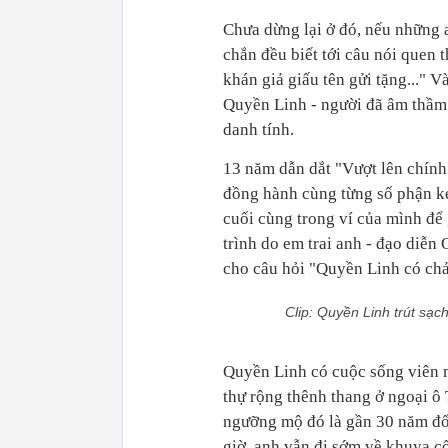
Chưa dừng lại ở đó, nếu những 
chắn đều biết tới câu nói quen 
khán giả giấu tên gửi tặng..." V
Quyền Linh - người đã âm thầm 
danh tính.
13 năm dẫn dắt "Vượt lên chín
đồng hành cùng từng số phận ké
cuối cùng trong ví của mình để
trình do em trai anh - đạo diễn 
cho câu hỏi "Quyền Linh có chả
Clip: Quyền Linh trút sạc
Quyền Linh có cuộc sống viên m
thự rộng thênh thang ở ngoại ô
ngưỡng mộ đó là gần 30 năm đổ 
giờ, anh vẫn đi sớm về khuya c