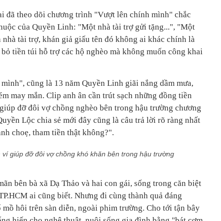
ai đã theo dõi chương trình "Vượt lên chính mình" chắc
thuộc của Quyền Linh: "Một nhà tài trợ gửi tặng...", "Một
à nhà tài trợ, khán giả giấu tên đó không ai khác chính là
bỏ tiền túi hỗ trợ các hộ nghèo mà không muốn công khai
h mình", cũng là 13 năm Quyền Linh giãi nắng dầm mưa,
m may mắn. Clip anh ân cần trút sạch những đồng tiền
 giúp đỡ đôi vợ chồng nghèo bên trong hậu trường chương
Quyền Lộc chia sẻ mới đây cũng là câu trả lời rõ ràng nhất
nh choẹ, tham tiền thật không?".
h ví giúp đỡ đôi vợ chồng khó khăn bên trong hậu trường
ãn bên bà xã Dạ Thảo và hai con gái, sống trong căn biệt
 TP.HCM ai cũng biết. Nhưng đi cùng thành quả đáng
mồ hôi trên sàn diễn, ngoài phim trường. Cho tới tận bây
ống hiến cho nghệ thuật, nuôi sống gia đình bằng "bát cơm