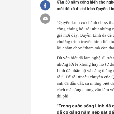
Gần 30 năm cống hiến cho nghệ 
mới đổ xô đi chỉ trích Quyền Li
"Quyền Linh có chảnh choẹ, tha
công chúng bối rối như những n
giả mới đây, Quyền Linh đã đề c
chương trình truyền hình liên 
lời châm chọc "tham mà còn tha
Dù vẫn biết đã làm nghệ sĩ, tr
những lời lẽ không hay ho từ đ
Linh đã phẫn nộ và căng thẳng t
rồi". Để rồi từ câu chuyện của 
anh đã dẫn dắt, cả những biệt 
cách mà công chúng vẫn làm với
thị phi.
"Trong cuộc sống Linh đã 
đã cố gắng nằm nép sát đất