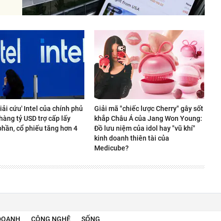
giải cứu' Intel của chính phủ
Giải mã "chiếc lược Cherry" gây sốt
hàng tỷ USD trợ cấp lấy
khắp Châu Á của Jang Won Young:
phần, cổ phiếu tăng hơn 4
Đồ lưu niệm của idol hay "vũ khí"
kinh doanh thiên tài của
Medicube?
DOANH
CÔNG NGHỆ
SỐNG