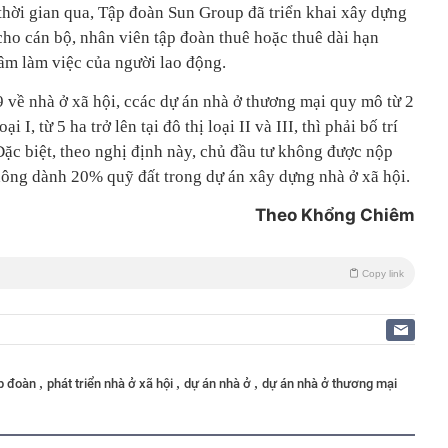
g thời gian qua, Tập đoàn Sun Group đã triển khai xây dựng
ho cán bộ, nhân viên tập đoàn thuê hoặc thuê dài hạn
âm làm việc của người lao động.
 về nhà ở xã hội, ccác dự án nhà ở thương mại quy mô từ 2
ại I, từ 5 ha trở lên tại đô thị loại II và III, thì phải bố trí
Đặc biệt, theo nghị định này, chủ đầu tư không được nộp
không dành 20% quỹ đất trong dự án xây dựng nhà ở xã hội.
Theo Khổng Chiêm
Copy link
,
,
,
ập đoàn
phát triển nhà ở xã hội
dự án nhà ở
dự án nhà ở thương mại