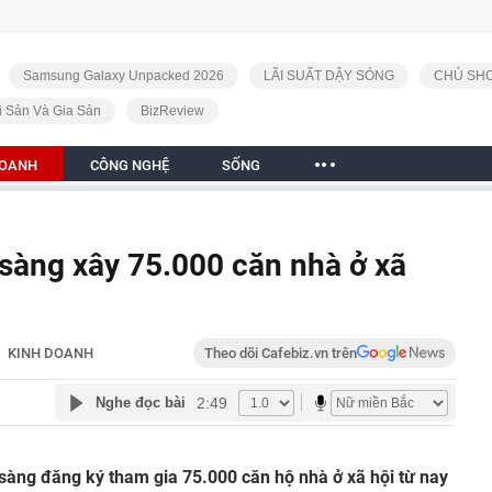
Samsung Galaxy Unpacked 2026
LÃI SUẤT DẬY SÓNG
CHỦ SHO
i Sản Và Gia Sản
BizReview
DOANH
CÔNG NGHỆ
SỐNG
sàng xây 75.000 căn nhà ở xã
KINH DOANH
Theo dõi Cafebiz.vn trên
2:49
Nghe đọc bài
sàng đăng ký tham gia 75.000 căn hộ nhà ở xã hội từ nay