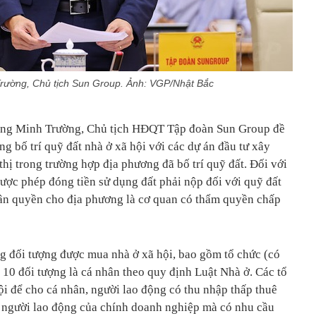
rường, Chủ tịch Sun Group. Ảnh: VGP/Nhật Bắc
Đặng Minh Trường, Chủ tịch HĐQT Tập đoàn Sun Group đề
g bố trí quỹ đất nhà ở xã hội với các dự án đầu tư xây
hị trong trường hợp địa phương đã bố trí quỹ đất. Đối với
ược phép đóng tiền sử dụng đất phải nộp đối với quỹ đất
hân quyền cho địa phương là cơ quan có thẩm quyền chấp
 đối tượng được mua nhà ở xã hội, bao gồm tổ chức (có
ỉ 10 đối tượng là cá nhân theo quy định Luật Nhà ở. Các tổ
ội để cho cá nhân, người lao động có thu nhập thấp thuê
 người lao động của chính doanh nghiệp mà có nhu cầu