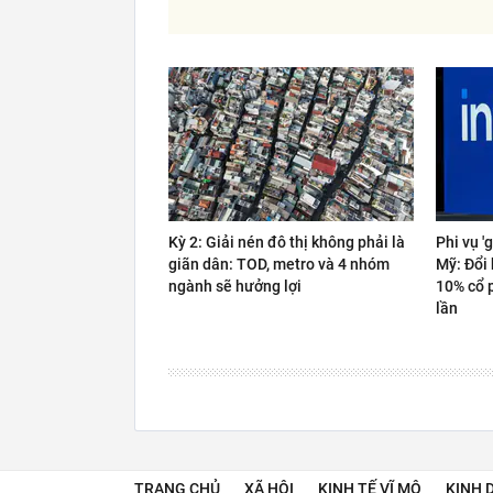
Kỳ 2: Giải nén đô thị không phải là
Phi vụ '
giãn dân: TOD, metro và 4 nhóm
Mỹ: Đổi 
ngành sẽ hưởng lợi
10% cổ 
lần
TRANG CHỦ
XÃ HỘI
KINH TẾ VĨ MÔ
KINH 