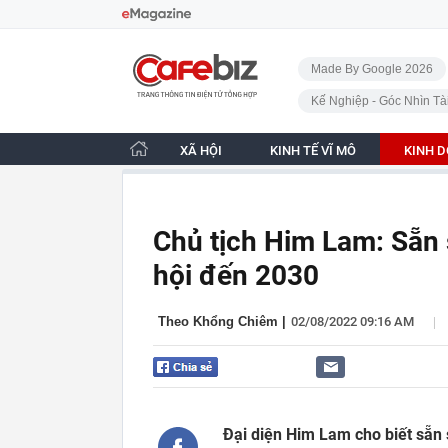
Bỏ qua điều hướng
CafeBiz - Trang chủ
Made By Google 2026
Kế Nghiệp - Góc Nhìn Tà
XÃ HỘI
KINH TẾ VĨ MÔ
KINH 
Chủ tịch Him Lam: Sẵn 
hội đến 2030
|
Theo Khổng Chiêm
|
02/08/2022 09:16 AM
Đại diện Him Lam cho biết sẵn 