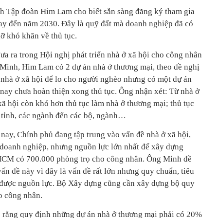
 Tập đoàn Him Lam cho biết sẵn sàng đăng ký tham gia
nay đến năm 2030. Đây là quỹ đất mà doanh nghiệp đã có
ỡ khó khăn về thủ tục.
ưa ra trong Hội nghị phát triển nhà ở xã hội cho công nhân
 Minh, Him Lam có 2 dự án nhà ở thương mại, theo đề nghị
nhà ở xã hội để lo cho người nghèo nhưng có một dự án
 nay chưa hoàn thiện xong thủ tục. Ông nhận xét: Từ nhà ở
ã hội còn khó hơn thủ tục làm nhà ở thương mại; thủ tục
, tỉnh, các ngành đến các bộ, ngành…
 nay, Chính phủ đang tập trung vào vấn đề nhà ở xã hội,
 doanh nghiệp, nhưng nguồn lực lớn nhất để xây dựng
PHCM có 700.000 phòng trọ cho công nhân. Ông Minh đề
n đề này vì đây là vấn đề rất lớn nhưng quy chuẩn, tiêu
được nguồn lực. Bộ Xây dựng cũng cần xây dựng bộ quy
o công nhân.
rằng quy định những dự án nhà ở thương mại phải có 20%