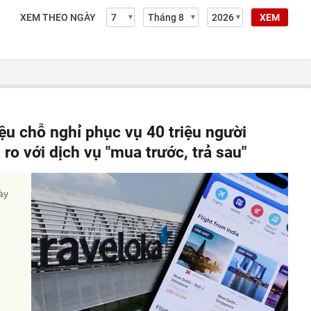
XEM THEO NGÀY
XEM
iệu chỗ nghỉ phục vụ 40 triệu người
ro với dịch vụ "mua trước, trả sau"
ày