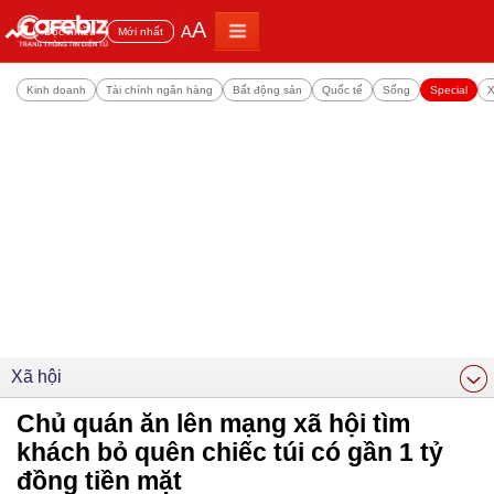
A
A
Đọc nhiều
Mới nhất
Kinh doanh
Tài chính ngân hàng
Bất động sản
Quốc tế
Sống
Special
X
Xã hội
Chủ quán ăn lên mạng xã hội tìm
khách bỏ quên chiếc túi có gần 1 tỷ
đồng tiền mặt