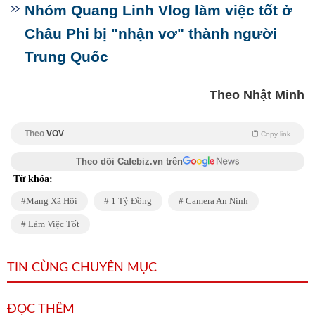
Nhóm Quang Linh Vlog làm việc tốt ở
Châu Phi bị "nhận vơ" thành người
Trung Quốc
Theo Nhật Minh
Theo
VOV
Copy link
Theo dõi Cafebiz.vn trên
Từ khóa:
Mạng Xã Hội
1 Tỷ Đồng
Camera An Ninh
Làm Việc Tốt
TIN CÙNG CHUYÊN MỤC
ĐỌC THÊM