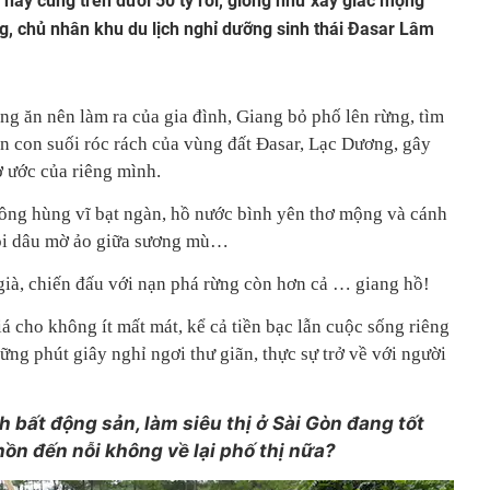
 này cũng trên dưới 50 tỷ rồi, giống như xây giấc mộng
, chủ nhân khu du lịch nghỉ dưỡng sinh thái Đasar Lâm
g ăn nên làm ra của gia đình, Giang bỏ phố lên rừng, tìm
n con suối róc rách của vùng đất Đasar, Lạc Dương, gây
 ước của riêng mình.
ông hùng vĩ bạt ngàn, hồ nước bình yên thơ mộng và cánh
ồi dâu mờ ảo giữa sương mù…
già, chiến đấu với nạn phá rừng còn hơn cả … giang hồ!
á cho không ít mất mát, kể cả tiền bạc lẫn cuộc sống riêng
ững phút giây nghỉ ngơi thư giãn, thực sự trở về với người
h bất động sản, làm siêu thị ở Sài Gòn đang tốt
hồn đến nỗi không về lại phố thị nữa?