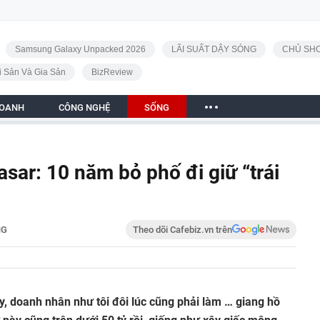
Samsung Galaxy Unpacked 2026
LÃI SUẤT DẬY SÓNG
CHỦ SHO
i Sản Và Gia Sản
BizReview
DOANH
CÔNG NGHỆ
SỐNG
sar: 10 năm bỏ phố đi giữ “trái
NG
Theo dõi Cafebiz.vn trên
y, doanh nhân như tôi đôi lúc cũng phải làm … giang hồ