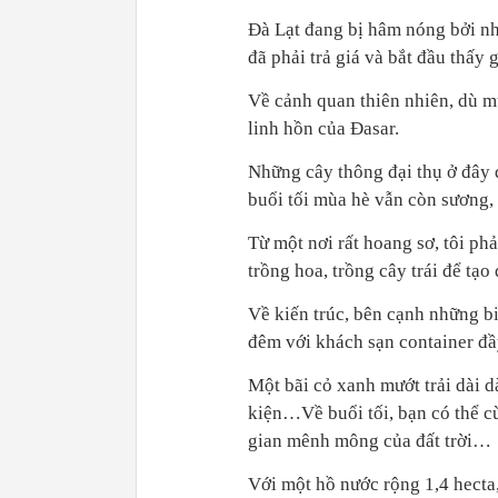
Đà Lạt đang bị hâm nóng bởi nh
đã phải trả giá và bắt đầu thấy g
Về cảnh quan thiên nhiên, dù m
linh hồn của Đasar.
Những cây thông đại thụ ở đây 
buổi tối mùa hè vẫn còn sương, 
Từ một nơi rất hoang sơ, tôi phả
trồng hoa, trồng cây trái để t
Về kiến trúc, bên cạnh những bi
đêm với khách sạn container đầy
Một bãi cỏ xanh mướt trải dài 
kiện…Về buổi tối, bạn có thể c
gian mênh mông của đất trời…
Với một hồ nước rộng 1,4 hecta, 