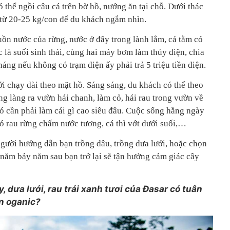
 thể ngồi câu cá trên bờ hồ, nướng ăn tại chỗ. Dưới thác
 từ 20-25 kg/con để du khách ngắm nhìn.
uồn nước của rừng, nước ở đây trong lành lắm, cá tằm có
là suối sinh thái, cùng hai máy bơm làm thủy điện, chia
háng nếu không có trạm điện ấy phải trả 5 triệu tiền điện.
i chạy dài theo mặt hồ. Sáng sáng, du khách có thể theo
g làng ra vườn hái chanh, làm cỏ, hái rau trong vườn về
ó cần phải làm cái gì cao siêu đâu. Cuộc sống hằng ngày
có rau rừng chấm nước tương, cá thì vớt dưới suối,…
người hướng dẫn bạn trồng dâu, trồng dưa lưới, hoặc chọn
 năm bảy năm sau bạn trở lại sẽ tận hưởng cảm giác cây
, dưa lưới, rau trái xanh tươi của Đasar có tuân
n oganic?