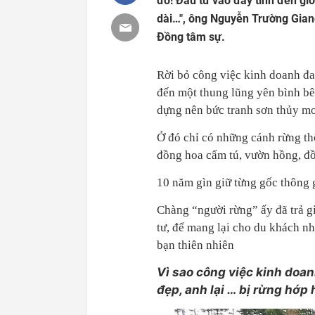
đó! Đầu tư vào đây tính đến giờ
dài…", ông Nguyễn Trường Giang
Đồng tâm sự.
Rời bỏ công việc kinh doanh đan
đến một thung lũng yên bình bê
dựng nên bức tranh sơn thủy mơ
Ở đó chỉ có những cánh rừng th
đồng hoa cẩm tú, vườn hồng, đ
10 năm gìn giữ từng gốc thông 
Chàng “người rừng” ấy đã trả gi
tư, để mang lại cho du khách nh
bạn thiên nhiên
Vì sao công việc kinh doan
đẹp, anh lại … bị rừng hớp 