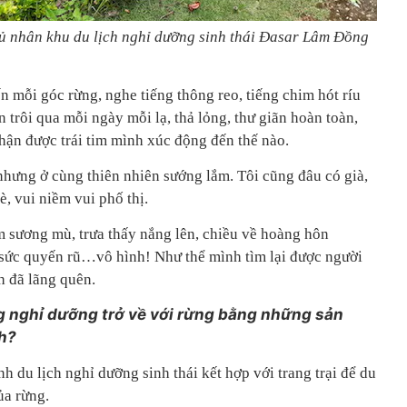
 nhân khu du lịch nghỉ dưỡng sinh thái Đasar Lâm Đồng
ến mỗi góc rừng, nghe tiếng thông reo, tiếng chim hót ríu
n trôi qua mỗi ngày mỗi lạ, thả lỏng, thư giãn hoàn toàn,
ận được trái tim mình xúc động đến thế nào.
 nhưng ở cùng thiên nhiên sướng lắm. Tôi cũng đâu có già,
, vui niềm vui phố thị.
 sương mù, trưa thấy nắng lên, chiều về hoàng hôn
sức quyến rũ…vô hình! Như thể mình tìm lại được người
h đã lãng quên.
 nghỉ dưỡng trở về với rừng bằng những sản
h?
 du lịch nghỉ dưỡng sinh thái kết hợp với trang trại để du
ủa rừng.