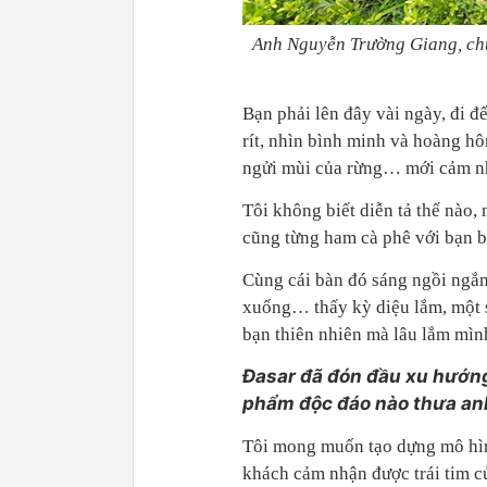
Anh Nguyễn Trường Giang, chủ
Bạn phải lên đây vài ngày, đi đ
rít, nhìn bình minh và hoàng hô
ngửi mùi của rừng… mới cảm nh
Tôi không biết diễn tả thế nào,
cũng từng ham cà phê với bạn bè
Cùng cái bàn đó sáng ngồi ngắm
xuống… thấy kỳ diệu lắm, một 
bạn thiên nhiên mà lâu lắm mìn
Đasar đã đón đầu xu hướng
phẩm độc đáo nào thưa an
Tôi mong muốn tạo dựng mô hình
khách cảm nhận được trái tim c