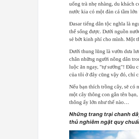
uống trà nhẹ nhàng, du khách có
nước kia có một đàn cá tầm lớn
Đasar tiếng dân tộc nghĩa là ng
thể sống được. Dưới nguồn nước 
sẻ bớt kinh phí cho mình. Một t
Dưới thung lũng là vườn dưa lướ
chân những người nông dân tron
luộc ăn ngay, "tự sướng"! Đâu c
của tôi ở đây cũng vậy đó, chỉ 
Nếu bạn thích trồng cây, sẽ có 
một cây thông con gắn tên bạn,
thông ấy lớn như thế nào…
Những trang trại chanh dây
thủ nghiêm ngặt quy chuẩ