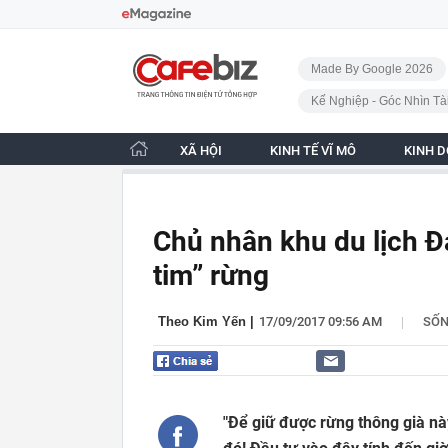
Bỏ qua điều hướng
CafeBiz - Trang chủ
Made By Google 2026
Kế Nghiệp - Góc Nhìn Tà
XÃ HỘI
KINH TẾ VĨ MÔ
KINH 
Chủ nhân khu du lịch Đa
tim” rừng
|
Theo Kim Yến
|
17/09/2017 09:56 AM
SỐ
"Để giữ được rừng thông già nà