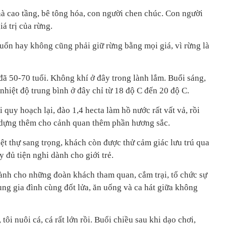
à cao tầng, bê tông hóa, con người chen chúc. Con người
iá trị của rừng.
uốn hay không cũng phải giữ rừng bằng mọi giá, vì rừng là
đã 50-70 tuổi. Không khí ở đây trong lành lắm. Buổi sáng,
nhiệt độ trung bình ở đây chỉ từ 18 độ C đến 20 độ C.
i quy hoạch lại, đào 1,4 hecta làm hồ nước rất vất vả, rồi
ạo dựng thêm cho cảnh quan thêm phần hương sắc.
ệt thự sang trọng, khách còn được thử cảm giác lưu trú qua
 đủ tiện nghi dành cho giới trẻ.
dành cho những đoàn khách tham quan, cắm trại, tổ chức sự
ùng gia đình cùng đốt lửa, ăn uống và ca hát giữa không
tôi nuôi cá, cá rất lớn rồi. Buổi chiều sau khi dạo chơi,