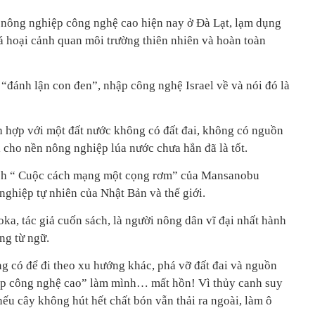
n nông nghiệp công nghệ cao hiện nay ở Đà Lạt, lạm dụng
á hoại cảnh quan môi trường thiên nhiên và hoàn toàn
“đánh lận con đen”, nhập công nghệ Israel về và nói đó là
ch hợp với một đất nước không có đất đai, không có nguồn
 cho nền nông nghiệp lúa nước chưa hẳn đã là tốt.
sách “ Cuộc cách mạng một cọng rơm” của Mansanobu
nghiệp tự nhiên của Nhật Bản và thế giới.
a, tác giả cuốn sách, là người nông dân vĩ đại nhất hành
ng từ ngữ.
 có để đi theo xu hướng khác, phá vỡ đất đai và nguồn
p công nghệ cao” làm mình… mất hồn! Vì thủy canh suy
ếu cây không hút hết chất bón vẫn thải ra ngoài, làm ô