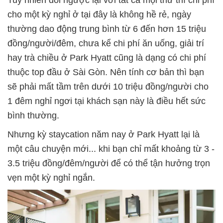
Tuy nhiên đổi ngược lại với tất cả mọi thứ thì chi phí
cho một kỳ nghỉ ở tại đây là không hề rẻ, ngày
thường dao động trung bình từ 6 đến hơn 15 triệu
đồng/người/đêm, chưa kể chi phí ăn uống, giải trí
hay trà chiều ở Park Hyatt cũng là dạng có chi phí
thuộc top đầu ở Sài Gòn. Nên tính cơ bản thì bạn
sẽ phải mất tầm trên dưới 10 triệu đồng/người cho
1 đêm nghỉ ngơi tại khách sạn này là điều hết sức
bình thường.
Nhưng kỳ staycation năm nay ở Park Hyatt lại là
một câu chuyện mới... khi bạn chỉ mất khoảng từ 3 -
3.5 triệu đồng/đêm/người để có thể tận hưởng trọn
vẹn một kỳ nghỉ ngắn.