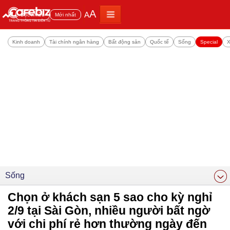
A
A
Đọc nhiều
Mới nhất
Kinh doanh
Tài chính ngân hàng
Bất động sản
Quốc tế
Sống
Special
X
Sống
Chọn ở khách sạn 5 sao cho kỳ nghỉ
2/9 tại Sài Gòn, nhiều người bất ngờ
với chi phí rẻ hơn thường ngày đến