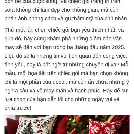
bộn bề của cuộc sống. Và chiếc gối trang trí trên
sofa không chỉ làm đẹp cho không gian, mà còn
phản ánh phong cách và gu thẩm mỹ của chủ nhân.
Thử một lần chọn chiếc gối bạn yêu thích nhất, và
qua đó, hãy cùng khám phá những điềm báo vận
may sẽ đến với bạn trong ba tháng đầu năm 2025.
Liệu đó sẽ là những tin vui liên quan đến công việc,
tình yêu, hay là bất ngờ từ những chuyến đi xa? Mỗi
mẫu, mỗi họa tiết trên chiếc gối mà bạn chọn không
chỉ là một phần của decor, mà còn ẩn chứa những ý
nghĩa sâu xa về may mắn và hạnh phúc. Hãy để sự
lựa chọn của bạn dẫn lối cho những ngày vui vẻ
phía trước!