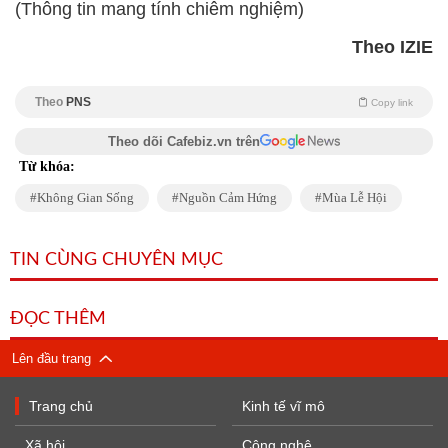
(Thông tin mang tính chiêm nghiệm)
Theo IZIE
Theo
PNS
Copy link
Theo dõi Cafebiz.vn trên
Từ khóa:
Không Gian Sống
Nguồn Cảm Hứng
Mùa Lễ Hội
TIN CÙNG CHUYÊN MỤC
ĐỌC THÊM
Lên đầu trang
Trang chủ
Kinh tế vĩ mô
Xã hội
Công nghệ