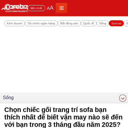
A
A
Đọc nhiều
Mới nhất
Kinh doanh
Tài chính ngân hàng
Bất động sản
Quốc tế
Sống
Special
X
Sống
Chọn chiếc gối trang trí sofa bạn
thích nhất để biết vận may nào sẽ đến
với bạn trong 3 tháng đầu năm 2025?