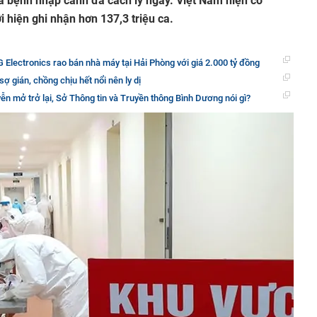
ca bệnh nhập cảnh đã cách ly ngay. Việt Nam hiện có
i hiện ghi nhận hơn 137,3 triệu ca.
G Electronics rao bán nhà máy tại Hải Phòng với giá 2.000 tỷ đồng
sợ gián, chồng chịu hết nổi nên ly dị
 mở trở lại, Sở Thông tin và Truyền thông Bình Dương nói gì?