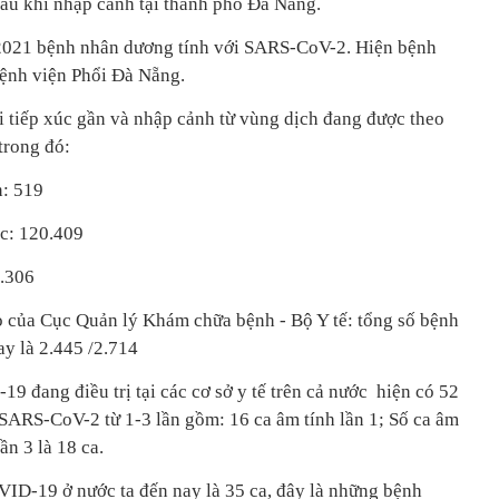
u khi nhập cảnh tại thành phố Đà Nẵng.
4/2021 bệnh nhân dương tính với SARS-CoV-2. Hiện bệnh
i Bệnh viện Phổi Đà Nẵng.
i tiếp xúc gần và nhập cảnh từ vùng dịch đang được theo
trong đó:
n: 519
ác: 120.409
5.306
áo của Cục Quản lý Khám chữa bệnh - Bộ Y tế: tổng số bệnh
ay là 2.445 /2.714
 đang điều trị tại các cơ sở y tế trên cả nước hiện có 52
 SARS-CoV-2 từ 1-3 lần gồm: 16 ca âm tính lần 1; Số ca âm
lần 3 là 18 ca.
VID-19 ở nước ta đến nay là 35 ca, đây là những bệnh