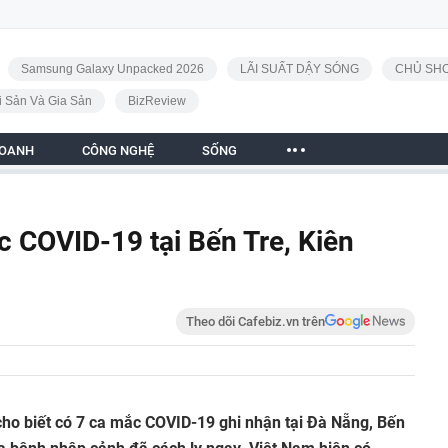
Samsung Galaxy Unpacked 2026
LÃI SUẤT DẬY SÓNG
CHỦ SHO
i Sản Và Gia Sản
BizReview
DOANH
CÔNG NGHỆ
SỐNG
c COVID-19 tại Bến Tre, Kiên
Theo dõi Cafebiz.vn trên
 cho biết có 7 ca mắc COVID-19 ghi nhận tại Đà Nẵng, Bến