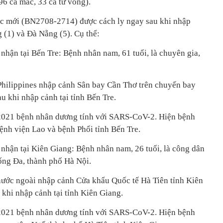
96 ca mắc, 33 ca tử vong).
ắc mới (BN2708-2714) được cách ly ngay sau khi nhập
g (1) và Đà Nẵng (5). Cụ thể:
ận tại Bến Tre: Bệnh nhân nam, 61 tuổi, là chuyên gia,
hilippines nhập cảnh Sân bay Cần Thơ trên chuyến bay
 khi nhập cảnh tại tỉnh Bến Tre.
4/2021 bệnh nhân dương tính với SARS-CoV-2. Hiện bệnh
i Bệnh viện Lao và bệnh Phổi tỉnh Bến Tre.
ận tại Kiên Giang: Bệnh nhân nam, 26 tuổi, là công dân
 Đống Đa, thành phố Hà Nội.
ước ngoài nhập cảnh Cửa khẩu Quốc tế Hà Tiên tỉnh Kiên
khi nhập cảnh tại tỉnh Kiên Giang.
/2021 bệnh nhân dương tính với SARS-CoV-2. Hiện bệnh