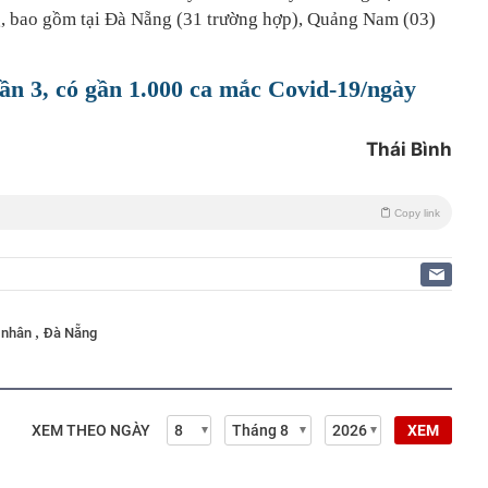
g, bao gồm tại Đà Nẵng (31 trường hợp), Quảng Nam (03)
ần 3, có gần 1.000 ca mắc Covid-19/ngày
Thái Bình
Copy link
,
 nhân
Đà Nẵng
XEM THEO NGÀY
XEM