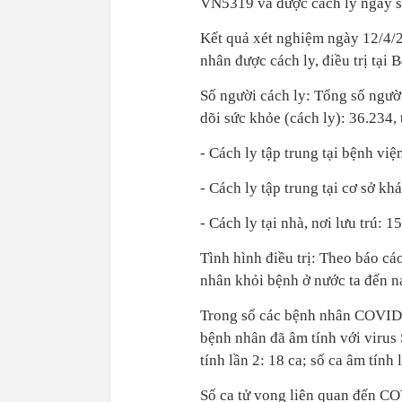
VN5319 và được cách ly ngay sa
Kết quả xét nghiệm ngày 12/
nhân được cách ly, điều trị tạ
Số người cách ly: Tổng số ngườ
dõi sức khỏe (cách ly): 36.234, 
- Cách ly tập trung tại bệnh việ
- Cách ly tập trung tại cơ sở kh
- Cách ly tại nhà, nơi lưu trú: 1
Tình hình điều trị: Theo báo c
nhân khỏi bệnh ở nước ta đến n
Trong số các bệnh nhân COVID-19
bệnh nhân đã âm tính với virus
tính lần 2: 18 ca; số ca âm tính 
Số ca tử vong liên quan đến CO