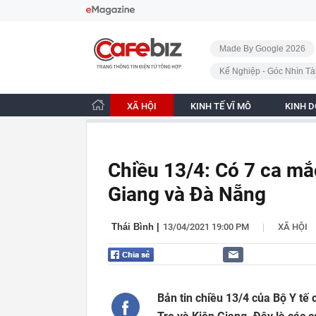
Bỏ qua điều hướng
CafeBiz - Trang chủ
Made By Google 2026
Kế Nghiệp - Góc Nhìn Tà
XÃ HỘI
KINH TẾ VĨ MÔ
KINH 
Chiều 13/4: Có 7 ca mắ
Giang và Đà Nẵng
|
Thái Bình
|
13/04/2021 19:00 PM
XÃ HỘI
Bản tin chiều 13/4 của Bộ Y tế