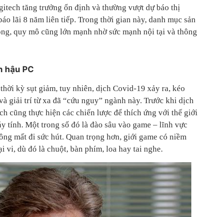
gitech tăng trưởng ổn định và thường vượt dự báo thị
báo lãi 8 năm liên tiếp. Trong thời gian này, danh mục sản
ộng, quy mô cũng lớn mạnh nhờ sức mạnh nội tại và thông
n hậu PC
thời kỳ sụt giảm, tuy nhiên, dịch Covid-19 xảy ra, kéo
và giải trí từ xa đã “cứu nguy” ngành này. Trước khi dịch
ch cũng thực hiện các chiến lược để thích ứng với thế giới
y tính. Một trong số đó là đào sâu vào game – lĩnh vực
ng mất đi sức hút. Quan trọng hơn, giới game có niềm
i vi, dù đó là chuột, bàn phím, loa hay tai nghe.