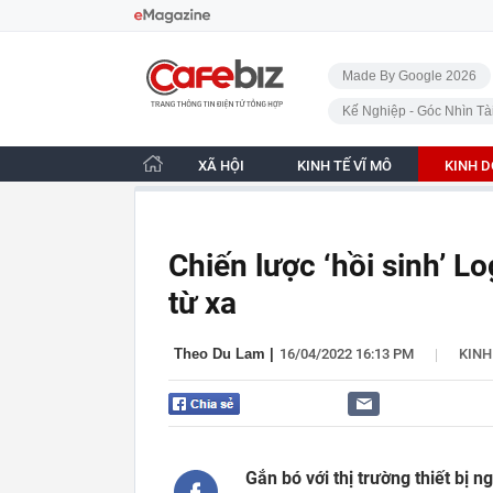
Bỏ qua điều hướng
CafeBiz - Trang chủ
Made By Google 2026
Kế Nghiệp - Góc Nhìn Tà
XÃ HỘI
KINH TẾ VĨ MÔ
KINH 
Chiến lược ‘hồi sinh’ L
từ xa
|
Theo Du Lam
|
16/04/2022 16:13 PM
KIN
Gắn bó với thị trường thiết bị 