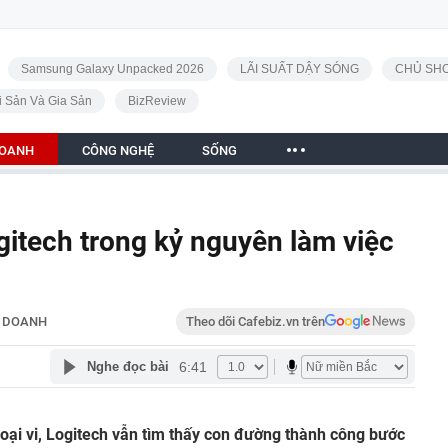
Samsung Galaxy Unpacked 2026
LÃI SUẤT DẬY SÓNG
CHỦ SHO
i Sản Và Gia Sản
BizReview
DOANH
CÔNG NGHỆ
SỐNG
ogitech trong kỷ nguyên làm việc
H DOANH
Theo dõi Cafebiz.vn trên
6:41
Nghe đọc bài
ngoại vi, Logitech vẫn tìm thấy con đường thành công bước