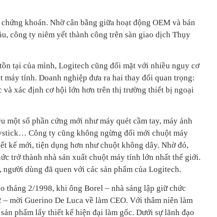
n chứng khoán. Nhờ cân bằng giữa hoạt động OEM và bán
cầu, công ty niêm yết thành công trên sàn giao dịch Thụy
tồn tại của mình, Logitech cũng đối mặt với nhiều nguy cơ
ột máy tính. Doanh nghiệp đưa ra hai thay đổi quan trọng:
và xác định cơ hội lớn hơn trên thị trường thiết bị ngoại
ệu một số phần cứng mới như máy quét cầm tay, máy ảnh
joystick… Công ty cũng không ngừng đổi mới chuột máy
iết kế mới, tiện dụng hơn như chuột không dây. Nhờ đó,
ức trở thành nhà sản xuất chuột máy tính lớn nhất thế giới.
 người dùng đã quen với các sản phẩm của Logitech.
o tháng 2/1998, khi ông Borel – nhà sáng lập giữ chức
 – mời Guerino De Luca về làm CEO. Với thâm niên làm
ý sản phẩm lấy thiết kế hiện đại làm gốc. Dưới sự lãnh đạo