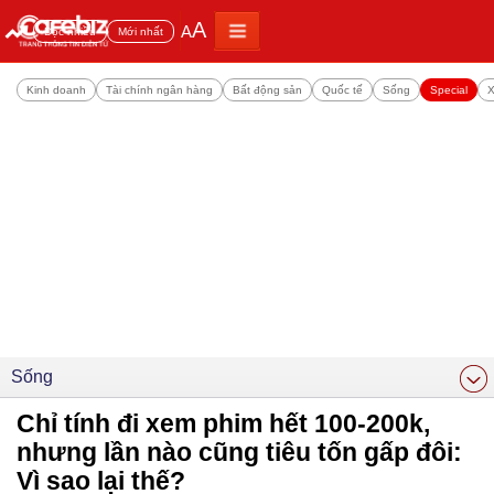
A
A
Đọc nhiều
Mới nhất
Kinh doanh
Tài chính ngân hàng
Bất động sản
Quốc tế
Sống
Special
X
Sống
Chỉ tính đi xem phim hết 100-200k,
nhưng lần nào cũng tiêu tốn gấp đôi:
Vì sao lại thế?