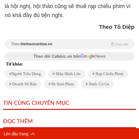
là hội nghị, hội thảo cũng sẽ thuê rạp chiếu phim vì
nó khá đầy đủ tiện nghi.
Theo Tô Diệp
Theo
thethaovanhoa.vn
Copy link
Theo dõi Cafebiz.vn trên
Từ khóa:
Người Tiêu Dùng
Màn Hình Lớn
Rạp Chiếu Phim
Doanh Số Bán
Đi Xem Phim
Nước Có Ga
TIN CÙNG CHUYÊN MỤC
ĐỌC THÊM
Lên đầu trang