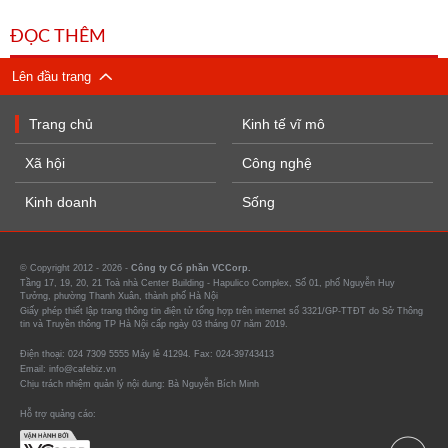
ĐỌC THÊM
Lên đầu trang
Trang chủ
Kinh tế vĩ mô
Xã hội
Công nghệ
Kinh doanh
Sống
© Copyright 2012 - 2026 -
Công ty Cổ phần VCCorp.
Tầng 17, 19, 20, 21 Toà nhà Center Building - Hapulico Complex, Số 01, phố Nguyễn Huy
Tưởng, phường Thanh Xuân, thành phố Hà Nội
Giấy phép thiết lập trang thông tin điện tử tổng hợp trên internet số 3321/GP-TTĐT do Sở Thông
tin và Truyền thông TP Hà Nội cấp ngày 03 tháng 07 năm 2019.
Điện thoại: 024 7309 5555 Máy lẻ 41294. Fax: 024-39743413
Email: info@cafebiz.vn
Chịu trách nhiệm quản lý nội dung: Bà Nguyễn Bích Minh
Hỗ trợ quảng cáo: