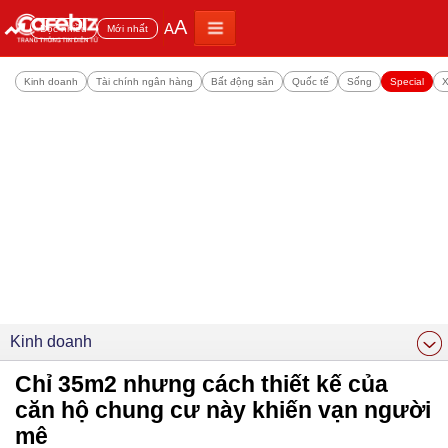
A
A
Đọc nhiều
Mới nhất
Kinh doanh
Tài chính ngân hàng
Bất động sản
Quốc tế
Sống
Special
X
Kinh doanh
Chỉ 35m2 nhưng cách thiết kế của
căn hộ chung cư này khiến vạn người
mê