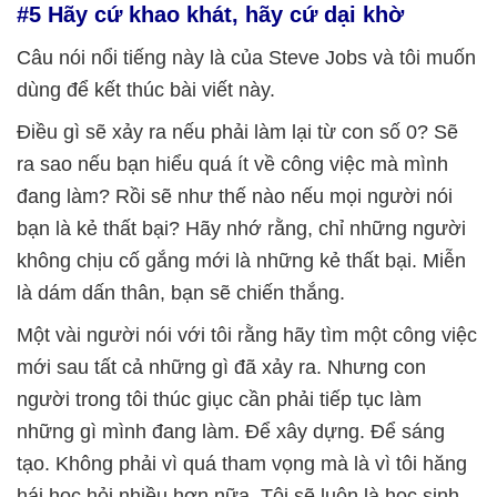
#5 Hãy cứ khao khát, hãy cứ dại khờ
Câu nói nổi tiếng này là của Steve Jobs và tôi muốn
dùng để kết thúc bài viết này.
Điều gì sẽ xảy ra nếu phải làm lại từ con số 0? Sẽ
ra sao nếu bạn hiểu quá ít về công việc mà mình
đang làm? Rồi sẽ như thế nào nếu mọi người nói
bạn là kẻ thất bại? Hãy nhớ rằng, chỉ những người
không chịu cố gắng mới là những kẻ thất bại. Miễn
là dám dấn thân, bạn sẽ chiến thắng.
Một vài người nói với tôi rằng hãy tìm một công việc
mới sau tất cả những gì đã xảy ra. Nhưng con
người trong tôi thúc giục cần phải tiếp tục làm
những gì mình đang làm. Để xây dựng. Để sáng
tạo. Không phải vì quá tham vọng mà là vì tôi hăng
hái học hỏi nhiều hơn nữa. Tôi sẽ luôn là học sinh