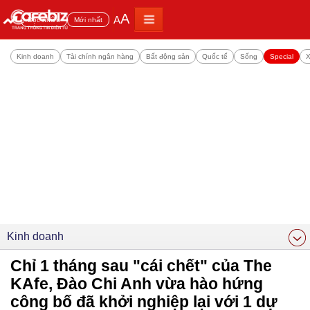
A
A
Đọc nhiều
Mới nhất
Kinh doanh
Tài chính ngân hàng
Bất động sản
Quốc tế
Sống
Special
X
Kinh doanh
Chỉ 1 tháng sau "cái chết" của The
KAfe, Đào Chi Anh vừa hào hứng
công bố đã khởi nghiệp lại với 1 dự