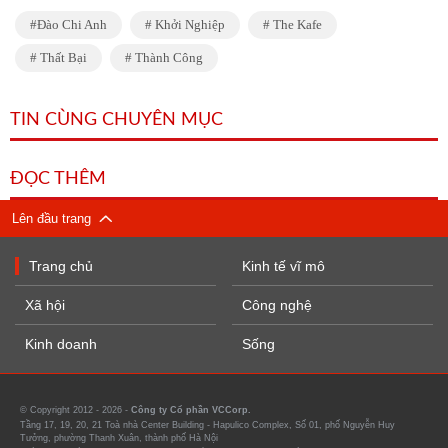
Đào Chi Anh
Khởi Nghiệp
The Kafe
Thất Bại
Thành Công
TIN CÙNG CHUYÊN MỤC
ĐỌC THÊM
Lên đầu trang
Trang chủ
Kinh tế vĩ mô
Xã hội
Công nghệ
Kinh doanh
Sống
© Copyright 2012 - 2026 -
Công ty Cổ phần VCCorp.
Tầng 17, 19, 20, 21 Toà nhà Center Building - Hapulico Complex, Số 01, phố Nguyễn Huy
Tưởng, phường Thanh Xuân, thành phố Hà Nội