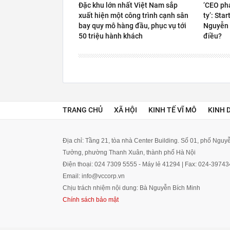
Đặc khu lớn nhất Việt Nam sắp
‘CEO ph
xuất hiện một công trình cạnh sân
ty’: Sta
bay quy mô hàng đầu, phục vụ tới
Nguyễn 
50 triệu hành khách
điều?
TRANG CHỦ
XÃ HỘI
KINH TẾ VĨ MÔ
KINH 
Địa chỉ: Tầng 21, tòa nhà Center Building. Số 01, phố Ngu
Tưởng, phường Thanh Xuân, thành phố Hà Nội
Điện thoại: 024 7309 5555 - Máy lẻ 41294 | Fax: 024-3974
Email: info@vccorp.vn
Chịu trách nhiệm nội dung: Bà Nguyễn Bích Minh
Chính sách bảo mật