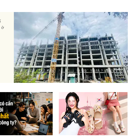
ế
à ở