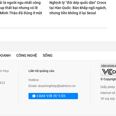
ải là người ngu nhất công
Nghịch lý "đôi dép quốc dân" Crocs
rtup thất bại nhưng có lẽ
tại Hàn Quốc: Bán khắp ngõ ngách,
Minh Thảo đã đúng ở một
nhưng tiền không ở lại Seoul
DOANH
CÔNG NGHỆ
SỐNG
yễn Huy
Liên hệ quảng cáo
© Copyrigh
Hotline:
3413
Email:
doanhnghiep@admicro.vn
Giấy phép t
internet s
CHAT VỚI TƯ VẤN
TP Hà Nội 
VIÊN