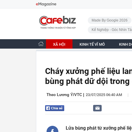
Bỏ qua điều hướng
CafeBiz - Trang chủ
Made By Google 2026
Kế Nghiệp - Góc Nhìn Tà
XÃ HỘI
KINH TẾ VĨ MÔ
KINH 
Cháy xưởng phế liệu la
bùng phát dữ dội tron
|
Theo Lương Ý/VTC
|
23/07/2025 06:40 AM
Lửa bùng phát từ xưởng phế liệ