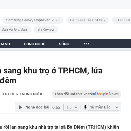
Samsung Galaxy Unpacked 2026
LÃI SUẤT DẬY SÓNG
CHỦ SHO
i Sản Và Gia Sản
BizReview
DOANH
CÔNG NGHỆ
SỐNG
n sang khu trọ ở TP.HCM, lửa
g đêm
XÃ HỘI
»
TRONG NƯỚC
Theo dõi Cafebiz.vn trên
0:52
Nghe đọc bài
u rồi lan sang khu nhà trọ tại xã Bà Điểm (TP.HCM) khiến