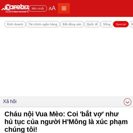
A
A
Đọc nhiều
Mới nhất
Kinh doanh
Tài chính ngân hàng
Bất động sản
Quốc tế
Sống
Special
X
Xã hội
Cháu nội Vua Mèo: Coi 'bắt vợ' như
hủ tục của người H'Mông là xúc phạm
chúng tôi!