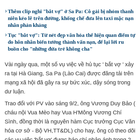
Thêm clip nghi "bắt vợ" ở Sa Pa: Cô gái bị nhóm thanh
niên kéo lê trên đường, khống chế đưa lên taxi mặc nạn
nhân phản kháng
Tục "bắt vợ": Từ nét đẹp văn hóa thể hiện quan điểm tự
do hôn nhân biến tướng thành vấn nạn, để lại lời ru
buồn cho "những đứa trẻ không cha"
Vài ngày qua, một số vụ việc về hủ tục ' bắt vợ ' xảy
ra tại Hà Giang, Sa Pa (Lào Cai) được đăng tải trên
mạng xã hội đã gây ra sự bức xúc, dậy sóng trong
dư luận.
Trao đổi với PV vào sáng 9/2, ông Vương Duy Bảo (
cháu nội Vua Mèo hay Vua H'Mông Vương Chí
Sình, đồng thời là nguyên hàm Cục trưởng Cục Văn
hóa cơ sở - Bộ VH,TT&DL) cho hay, ông có theo dõi
các vụ việc 'bắt vợ' được báo chí phản ánh trong 2