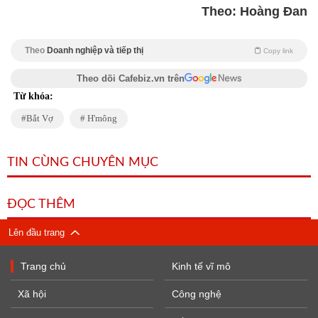
Theo: Hoàng Đan
Theo
Doanh nghiệp và tiếp thị
Copy link
Theo dõi Cafebiz.vn trên
Từ khóa:
Bắt Vợ
H'mông
TIN CÙNG CHUYÊN MỤC
ĐỌC THÊM
Lên đầu trang
Trang chủ
Kinh tế vĩ mô
Xã hội
Công nghệ