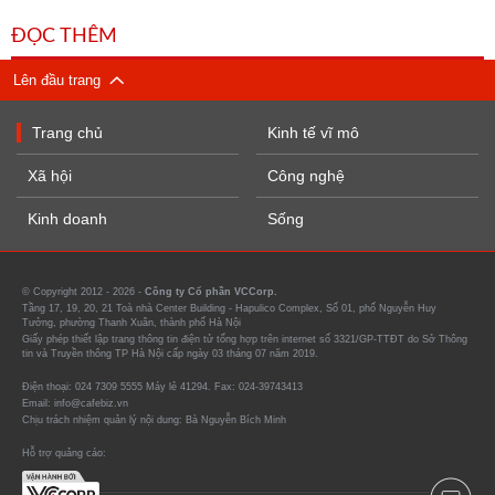
ĐỌC THÊM
Lên đầu trang
Trang chủ
Kinh tế vĩ mô
Xã hội
Công nghệ
Kinh doanh
Sống
© Copyright 2012 - 2026 -
Công ty Cổ phần VCCorp.
Tầng 17, 19, 20, 21 Toà nhà Center Building - Hapulico Complex, Số 01, phố Nguyễn Huy
Tưởng, phường Thanh Xuân, thành phố Hà Nội
Giấy phép thiết lập trang thông tin điện tử tổng hợp trên internet số 3321/GP-TTĐT do Sở Thông
tin và Truyền thông TP Hà Nội cấp ngày 03 tháng 07 năm 2019.
Điện thoại: 024 7309 5555 Máy lẻ 41294. Fax: 024-39743413
Email: info@cafebiz.vn
Chịu trách nhiệm quản lý nội dung: Bà Nguyễn Bích Minh
Hỗ trợ quảng cáo: