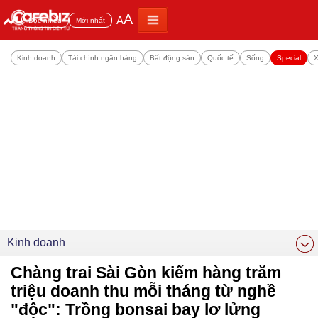
A
A
Đọc nhiều
Mới nhất
Kinh doanh
Tài chính ngân hàng
Bất động sản
Quốc tế
Sống
Special
X
Kinh doanh
Chàng trai Sài Gòn kiếm hàng trăm
triệu doanh thu mỗi tháng từ nghề
"độc": Trồng bonsai bay lơ lửng