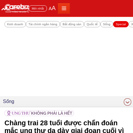
A
A
Đọc nhiều
Mới nhất
Kinh doanh
Tài chính ngân hàng
Bất động sản
Quốc tế
Sống
Special
X
Sống
Chàng trai 28 tuổi được chẩn đoán
mắc ung thư dạ dày giai đoạn cuối vì