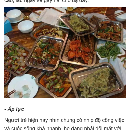
cao, lâu ngày sẽ gây hại cho dạ dày.
- Áp lực
Người trẻ hiện nay nhìn chung có nhịp độ công việc
và cuộc sống khá nhanh, họ đang phải đối mặt với