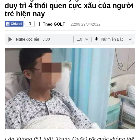
duy trì 4 thói quen cực xấu của người
trẻ hiện nay
|
|
0
Theo GOLF
22:09 29/04/2022
Nghe đọc bài
3:30
Lão Vương (51 tuổi, Trung Quốc) rốt cuộc không thể