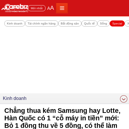
A
A
Đọc nhiều
Mới nhất
Kinh doanh
Tài chính ngân hàng
Bất động sản
Quốc tế
Sống
Special
X
Kinh doanh
Chẳng thua kém Samsung hay Lotte,
Hàn Quốc có 1 “cỗ máy in tiền” mới:
Bỏ 1 đồng thu về 5 đồng, có thể làm