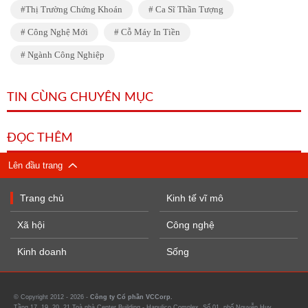
Thị Trường Chứng Khoán
Ca Sĩ Thần Tượng
Công Nghệ Mới
Cỗ Máy In Tiền
Ngành Công Nghiệp
TIN CÙNG CHUYÊN MỤC
ĐỌC THÊM
Lên đầu trang
Trang chủ
Kinh tế vĩ mô
Xã hội
Công nghệ
Kinh doanh
Sống
© Copyright 2012 - 2026 -
Công ty Cổ phần VCCorp.
Tầng 17, 19, 20, 21 Toà nhà Center Building - Hapulico Complex, Số 01, phố Nguyễn Huy