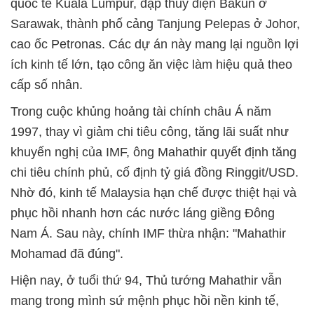
quốc tế Kuala Lumpur, đập thủy điện Bakun ở
Sarawak, thành phố cảng Tanjung Pelepas ở Johor,
cao ốc Petronas. Các dự án này mang lại nguồn lợi
ích kinh tế lớn, tạo công ăn việc làm hiệu quả theo
cấp số nhân.
Trong cuộc khủng hoảng tài chính châu Á năm
1997, thay vì giảm chi tiêu công, tăng lãi suất như
khuyến nghị của IMF, ông Mahathir quyết định tăng
chi tiêu chính phủ, cố định tỷ giá đồng Ringgit/USD.
Nhờ đó, kinh tế Malaysia hạn chế được thiệt hại và
phục hồi nhanh hơn các nước láng giềng Đông
Nam Á. Sau này, chính IMF thừa nhận: "Mahathir
Mohamad đã đúng".
Hiện nay, ở tuổi thứ 94, Thủ tướng Mahathir vẫn
mang trong mình sứ mệnh phục hồi nền kinh tế,