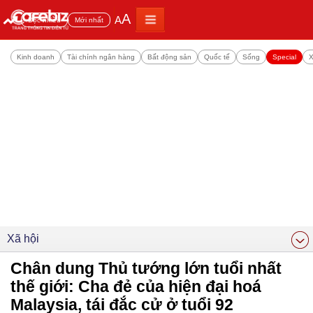
A
A
Đọc nhiều
Mới nhất
Kinh doanh
Tài chính ngân hàng
Bất động sản
Quốc tế
Sống
Special
X
Xã hội
Chân dung Thủ tướng lớn tuổi nhất
thế giới: Cha đẻ của hiện đại hoá
Malaysia, tái đắc cử ở tuổi 92