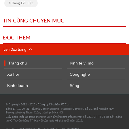
Đảng Đối Lập
TIN CÙNG CHUYÊN MỤC
ĐỌC THÊM
Lên đầu trang
Trang chủ
Kinh tế vĩ mô
Xã hội
Công nghệ
Kinh doanh
Sống
© Copyright 2012 - 2026 -
Công ty Cổ phần VCCorp.
Tầng 17, 19, 20, 21 Toà nhà Center Building - Hapulico Complex, Số 01, phố Nguyễn Huy
Tưởng, phường Thanh Xuân, thành phố Hà Nội
Giấy phép thiết lập trang thông tin điện tử tổng hợp trên internet số 3321/GP-TTĐT do Sở Thông
tin và Truyền thông TP Hà Nội cấp ngày 03 tháng 07 năm 2019.