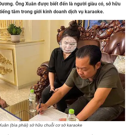
Dương. Ông Xuân được biết đến là người giàu có, sở hữu
 tiếng tăm trong giới kinh doanh dịch vụ karaoke.
uân (bìa phải) sở hữu chuỗi cơ sở karaoke