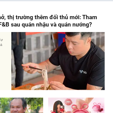
hở, thị trường thêm đối thủ mới: Tham
" F&B sau quán nhậu và quán nướng?
Tự
iá