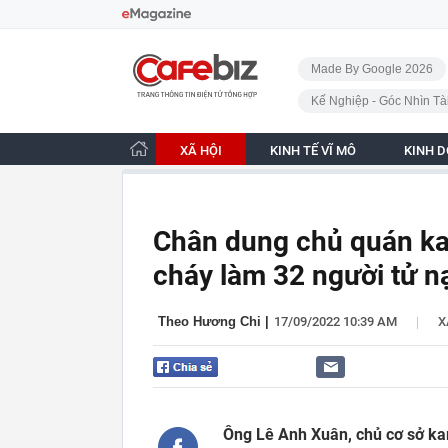
Bỏ qua điều hướng
CafeBiz - Trang chủ
Made By Google 2026
Kế Nghiệp - Góc Nhìn Tà
XÃ HỘI
KINH TẾ VĨ MÔ
KINH 
Chân dung chủ quán ka
cháy làm 32 người tử n
|
Theo Hương Chi
|
17/09/2022 10:39 AM
X
Ông Lê Anh Xuân, chủ cơ sở kar