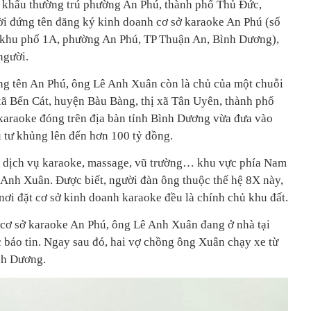
khẩu thường trú phường An Phú, thành phố Thủ Đức,
i đứng tên đăng ký kinh doanh cơ sở karaoke An Phú (số
khu phố 1A, phường An Phú, TP Thuận An, Bình Dương),
người.
ng tên An Phú, ông Lê Anh Xuân còn là chủ của một chuỗi
 xã Bến Cát, huyện Bàu Bàng, thị xã Tân Uyên, thành phố
karaoke đóng trên địa bàn tỉnh Bình Dương vừa đưa vào
u tư khủng lên đến hơn 100 tỷ đồng.
nh dịch vụ karaoke, massage, vũ trường… khu vực phía Nam
ê Anh Xuân. Được biết, người đàn ông thuộc thế hệ 8X này,
nơi đặt cơ sở kinh doanh karaoke đều là chính chủ khu đất.
 cơ sở karaoke An Phú, ông Lê Anh Xuân đang ở nhà tại
báo tin. Ngay sau đó, hai vợ chồng ông Xuân chạy xe từ
nh Dương.