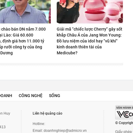
 chào bán DN nắm 7.000
Giải mã "chiếc lược Cherry" gây sốt
ại Lào: Giá 60.600
khắp Châu Á của Jang Won Young:
 định giá hơn 11.000 tỷ
Đồ lưu niệm của idol hay "vũ khí"
p rưỡi công ty của ông
kinh doanh thiên tài của
 Dương
Medicube?
DOANH
CÔNG NGHỆ
SỐNG
yễn Huy
Liên hệ quảng cáo
© Copyrigh
Hotline:
3413
Email:
doanhnghiep@admicro.vn
Giấy phép t