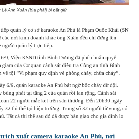
 Lê Anh Xuân (bìa phải) bị bắt giữ
 tiếp quản lý cơ sở karaoke An Phú là Phạm Quốc Khải (SN
ư các nơi kinh doanh khác ông Xuân đều chỉ đứng tên
 người quản lý trực tiếp.
 16/9, Viện KSND tỉnh Bình Dương đã phê chuẩn quyết
ạm giam của Cơ quan cảnh sát điều tra Công an tỉnh Bình
 về tội “Vi phạm quy định về phòng cháy, chữa cháy”.
y 6/9, quán karaoke An Phú bất ngờ bốc cháy dữ dội.
y bùng phát tại tầng 2 của quán rồi lan rộng. Cảnh sát
toàn 22 người mắc kẹt trên sân thượng. Đến 20h30 ngày
y 32 thi thể tại hiện trường. Trong số 32 người tử vong, có
. Tất cả thi thể sau đó đã được bàn giao cho gia đình lo
 trích xuất camera karaoke An Phú, nơi