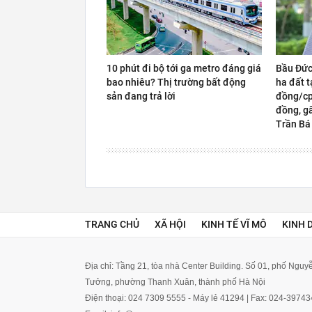
10 phút đi bộ tới ga metro đáng giá
Bầu Đức
bao nhiêu? Thị trường bất động
ha đất t
sản đang trả lời
đồng/cp,
đồng, gấ
Trần Bá
TRANG CHỦ
XÃ HỘI
KINH TẾ VĨ MÔ
KINH 
Địa chỉ: Tầng 21, tòa nhà Center Building. Số 01, phố Ngu
Tưởng, phường Thanh Xuân, thành phố Hà Nội
Điện thoại: 024 7309 5555 - Máy lẻ 41294 | Fax: 024-3974