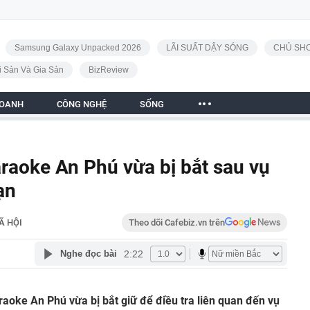
Samsung Galaxy Unpacked 2026
LÃI SUẤT DẬY SÓNG
CHỦ SHO
i Sản Và Gia Sản
BizReview
DOANH
CÔNG NGHỆ
SỐNG
raoke An Phú vừa bị bắt sau vụ
ạn
Ã HỘI
Theo dõi Cafebiz.vn trên
2:22
Nghe đọc bài
aoke An Phú vừa bị bắt giữ để điều tra liên quan đến vụ