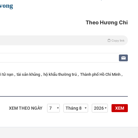
 vong
Theo Hương Chi
Copy link
,
,
,
,
i tử nạn
tài sản khủng
hộ khẩu thường trú
Thành phố Hồ Chí Minh
XEM THEO NGÀY
XEM