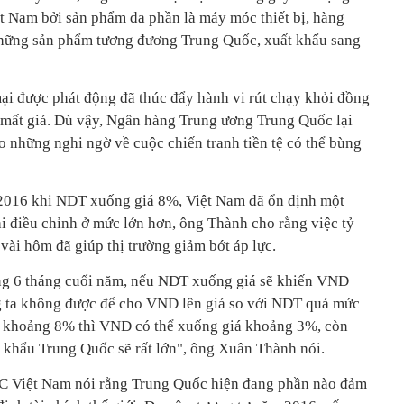
ệt Nam bởi sản phẩm đa phần là máy móc thiết bị, hàng
những sản phẩm tương đương Trung Quốc, xuất khẩu sang
ại được phát động đã thúc đẩy hành vi rút chạy khỏi đồng
mất giá. Dù vậy, Ngân hàng Trung ương Trung Quốc lại
o những nghi ngờ về cuộc chiến tranh tiền tệ có thể bùng
/2016 khi NDT xuống giá 8%, Việt Nam đã ổn định một
i điều chỉnh ở mức lớn hơn, ông Thành cho rằng việc tỷ
vài hôm đã giúp thị trường giảm bớt áp lực.
ong 6 tháng cuối năm, nếu NDT xuống giá sẽ khiến VND
ng ta không được để cho VND lên giá so với NDT quá mức
 khoảng 8% thì VNĐ có thể xuống giá khoảng 3%, còn
p khẩu Trung Quốc sẽ rất lớn", ông Xuân Thành nói.
Việt Nam nói rằng Trung Quốc hiện đang phần nào đảm