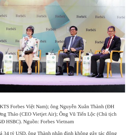
(TKTS Forbes Việt Nam); ông Nguyễn Xuân Thành (ĐH
ng Thảo (CEO Vietjet Air); Ông Vũ Tiến Lộc (Chủ tịch
GĐ HSBC). Nguồn: Forbes Vietnam
 giá 34 tỷ USD, ông Thành nhận định không gây tác động