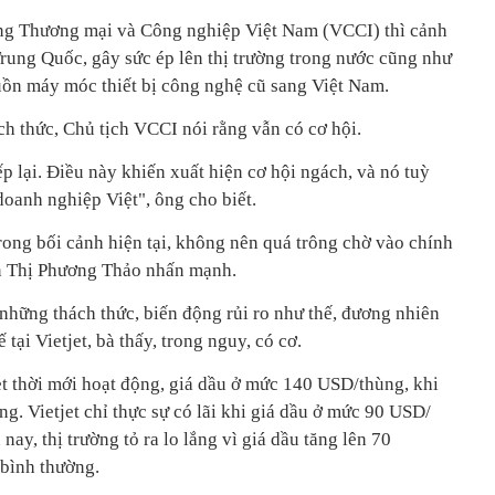
ng Thương mại và Công nghiệp Việt Nam (VCCI) thì cảnh
Trung Quốc, gây sức ép lên thị trường trong nước cũng như
tuồn máy móc thiết bị công nghệ cũ sang Việt Nam.
ch thức, Chủ tịch VCCI nói rằng vẫn có cơ hội.
ếp lại. Điều này khiến xuất hiện cơ hội ngách, và nó tuỳ
doanh nghiệp Việt", ông cho biết.
ong bối cảnh hiện tại, không nên quá trông chờ vào chính
ễn Thị Phương Thảo nhấn mạnh.
những thách thức, biến động rủi ro như thế, đương nhiên
 tại Vietjet, bà thấy, trong nguy, có cơ.
et thời mới hoạt động, giá dầu ở mức 140 USD/thùng, khi
ng. Vietjet chỉ thực sự có lãi khi giá dầu ở mức 90 USD/
nay, thị trường tỏ ra lo lắng vì giá dầu tăng lên 70
 bình thường.