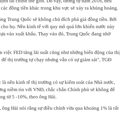
định tài chính thế giới. Do vậy, tương tự năm 2016, nếu
các đồng tiền khác trong khu vực sẽ xảy ra khủng hoảng.
ằng Trung Quốc sẽ không chủ đích phá giá đồng tiền. Bởi
h cho họ. Nền kinh tế với quy mô quá lớn khiến nước này
dựa vào xuất khẩu. Thay vào đó, Trung Quốc đang nhờ
 việc FED tăng lãi suất cũng như những biến động của thị
 để thị trường tự chạy nhưng vẫn có sự giám sát", TGĐ
 là nền kinh tế thị trường có sự kiểm soát của Nhà nước,
dựng niềm tin với VNĐ, chắc chắn Chính phủ sẽ không để
ồng từ 5 -10%, theo ông Hải.
ông Hải nói rằng sự điều chỉnh vừa qua khoảng 1% là rất