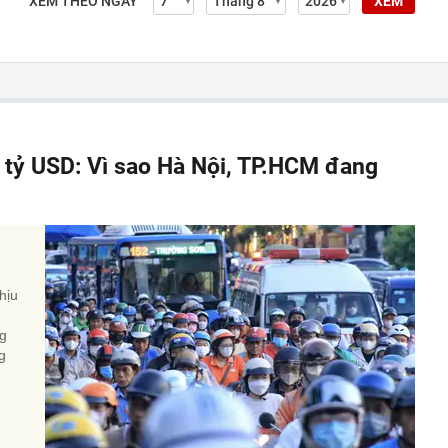
XEM THEO NGÀY
XEM
á tỷ USD: Vì sao Hà Nội, TP.HCM đang
hịu
ng
g