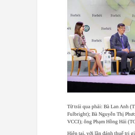
Từ trái qua phải: Bà Lan Anh 
Fulbright); Bà Nguyễn Thị Phươ
VCCI); ông Phạm Hồng Hải (T
Hiện tại, với lần đánh thuế trị