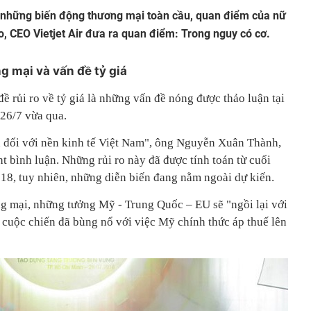
ì những biến động thương mại toàn cầu, quan điểm của nữ
 CEO Vietjet Air đưa ra quan điểm: Trong nguy có cơ.
g mại và vấn đề tỷ giá
ề rủi ro về tỷ giá là những vấn đề nóng được thảo luận tại
26/7 vừa qua.
ớn đối với nền kinh tế Việt Nam", ông Nguyễn Xuân Thành,
t bình luận. Những rủi ro này đã được tính toán từ cuối
8, tuy nhiên, những diễn biến đang nằm ngoài dự kiến.
ng mại, những tưởng Mỹ - Trung Quốc – EU sẽ "ngồi lại với
 cuộc chiến đã bùng nổ với việc Mỹ chính thức áp thuế lên