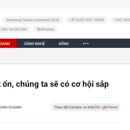
Samsung Galaxy Unpacked 2026
LÃI SUẤT DẬY SÓNG
CHỦ SHO
i Sản Và Gia Sản
BizReview
DOANH
CÔNG NGHỆ
SỐNG
t ổn, chúng ta sẽ có cơ hội sắp
KINH DOANH
Theo dõi Cafebiz.vn trên