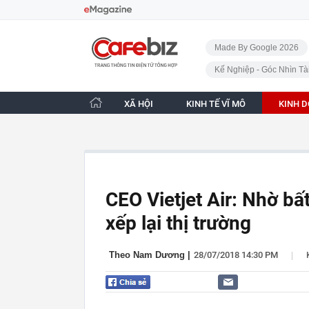
Bỏ qua điều hướng
CafeBiz - Trang chủ
Made By Google 2026
Kế Nghiệp - Góc Nhìn Tà
XÃ HỘI
KINH TẾ VĨ MÔ
KINH 
CEO Vietjet Air: Nhờ bấ
xếp lại thị trường
|
Theo Nam Dương
|
28/07/2018 14:30 PM