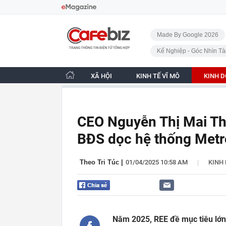
Bỏ qua điều hướng
CafeBiz - Trang chủ
Made By Google 2026
Kế Nghiệp - Góc Nhìn Tà
XÃ HỘI
KINH TẾ VĨ MÔ
KINH 
CEO Nguyễn Thị Mai Tha
BĐS dọc hệ thống Metr
|
Theo Tri Túc
|
01/04/2025 10:58 AM
KINH
Năm 2025, REE đề mục tiêu lớn