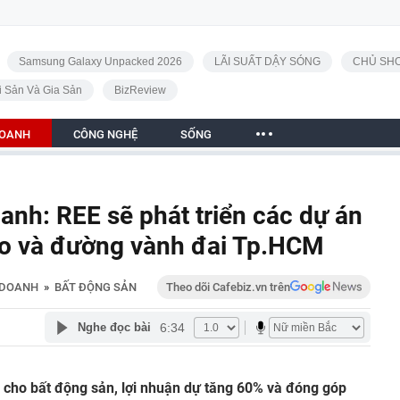
Samsung Galaxy Unpacked 2026
LÃI SUẤT DẬY SÓNG
CHỦ SHO
i Sản Và Gia Sản
BizReview
DOANH
CÔNG NGHỆ
SỐNG
nh: REE sẽ phát triển các dự án
o và đường vành đai Tp.HCM
 DOANH
»
BẤT ĐỘNG SẢN
Theo dõi Cafebiz.vn trên
6:34
Nghe đọc bài
 cho bất động sản, lợi nhuận dự tăng 60% và đóng góp