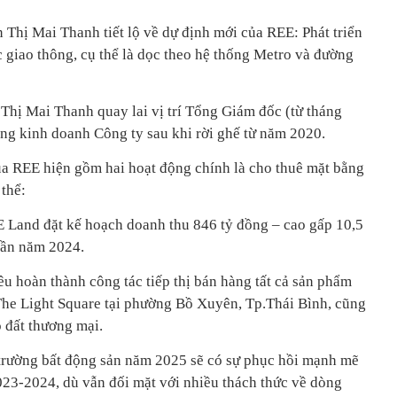
n Thị Mai Thanh tiết lộ về dự định mới của REE: Phát triển
c giao thông, cụ thể là dọc theo hệ thống Metro và đường
Thị Mai Thanh quay lai vị trí Tổng Giám đốc (từ tháng
ộng kinh doanh Công ty sau khi rời ghế từ năm 2020.
a REE hiện gồm hai hoạt động chính là cho thuê mặt bằng
thể:
 Land đặt kế hoạch doanh thu 846 tỷ đồng – cao gấp 10,5
 lần năm 2024.
u hoàn thành công tác tiếp thị bán hàng tất cả sản phẩm
 The Light Square tại phường Bồ Xuyên, Tp.Thái Bình, cũng
 đất thương mại.
trường bất động sản năm 2025 sẽ có sự phục hồi mạnh mẽ
23-2024, dù vẫn đối mặt với nhiều thách thức về dòng