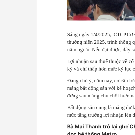
Sáng ngày 1/4/2025, CTCP Cơ
thường niên 2025, trình thông 
năm ngoái. Nếu đạt được, đây sẽ
Lợi nhuận sau thuế thuộc về cổ
kỳ và chỉ thấp hơn mức kỷ lục 
Đáng chú ý, năm nay, cơ cấu lợ
mảng bất động sản với kế hoạch
đứng sau mảng chủ chốt hiện na
Bất động sản cũng là mảng dự k
mức tăng trưởng lợi nhuận lên 
Bà Mai Thanh trở lại ghế CE
dọc hệ thống Metro