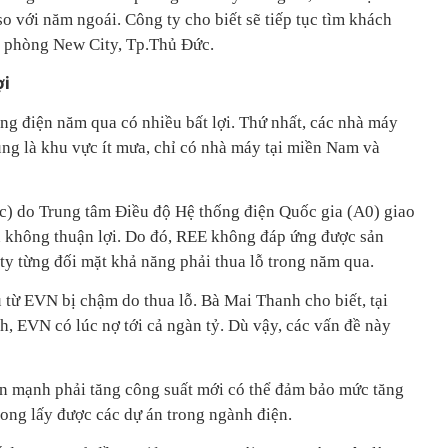
o với năm ngoái. Công ty cho biết sẽ tiếp tục tìm khách
n phòng New City, Tp.Thủ Đức.
ợi
g điện năm qua có nhiều bất lợi. Thứ nhất, các nhà máy
ng là khu vực ít mưa, chỉ có nhà máy tại miền Nam và
c) do Trung tâm Điều độ Hệ thống điện Quốc gia (A0) giao
ên không thuận lợi. Do đó, REE không đáp ứng được sản
ty từng đối mặt khả năng phải thua lỗ trong năm qua.
 từ EVN bị chậm do thua lỗ. Bà Mai Thanh cho biết, tại
, EVN có lúc nợ tới cả ngàn tỷ. Dù vậy, các vấn đề này
 mạnh phải tăng công suất mới có thể đảm bảo mức tăng
ong lấy được các dự án trong ngành điện.