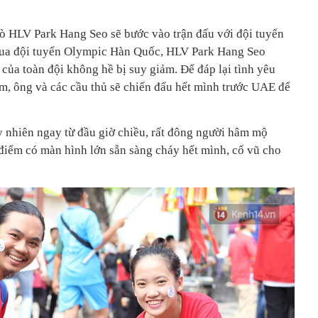
rò HLV Park Hang Seo sẽ bước vào trận đấu với đội tuyển
hua đội tuyển Olympic Hàn Quốc, HLV Park Hang Seo
 của toàn đội không hề bị suy giảm. Để đáp lại tình yêu
am, ông và các cầu thủ sẽ chiến đấu hết mình trước UAE để
y nhiên ngay từ đầu giờ chiều, rất đông người hâm mộ
 điểm có màn hình lớn sẵn sàng cháy hết mình, cổ vũ cho