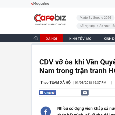
Bỏ qua điều hướng
CafeBiz - Trang chủ
Made By Google 2026
Kế Nghiệp - Góc Nhìn Tà
XÃ HỘI
KINH TẾ VĨ MÔ
KINH 
CĐV vỡ òa khi Văn Quyế
Nam trong trận tranh H
|
Theo TEAM XÃ HỘI
|
01/09/2018 16:37 PM
Nhiều cổ động viên khắp cả nư