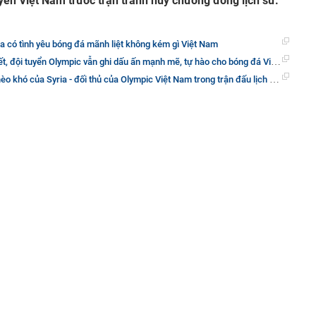
uyển Việt Nam trước trận tranh huy chương đồng lịch sử.
a có tình yêu bóng đá mãnh liệt không kém gì Việt Nam
 đội tuyển Olympic vẫn ghi dấu ấn mạnh mẽ, tự hào cho bóng đá Việt Nam
hó của Syria - đối thủ của Olympic Việt Nam trong trận đấu lịch sử chiều nay