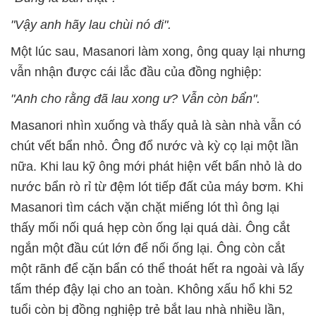
"Vậy anh hãy lau chùi nó đi".
Một lúc sau, Masanori làm xong, ông quay lại nhưng
vẫn nhận được cái lắc đầu của đồng nghiệp:
"Anh cho rằng đã lau xong ư? Vẫn còn bẩn".
Masanori nhìn xuống và thấy quả là sàn nhà vẫn có
chút vết bẩn nhỏ. Ông đổ nước và kỳ cọ lại một lần
nữa. Khi lau kỹ ông mới phát hiện vết bẩn nhỏ là do
nước bẩn rò rỉ từ đệm lót tiếp đất của máy bơm. Khi
Masanori tìm cách vặn chặt miếng lót thì ông lại
thấy mối nối quá hẹp còn ống lại quá dài. Ông cắt
ngắn một đầu cút lớn để nối ống lại. Ông còn cắt
một rãnh để cặn bẩn có thể thoát hết ra ngoài và lấy
tấm thép đậy lại cho an toàn. Không xấu hổ khi 52
tuổi còn bị đồng nghiệp trẻ bắt lau nhà nhiều lần,