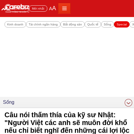
A
A
Đọc nhiều
Mới nhất
Kinh doanh
Tài chính ngân hàng
Bất động sản
Quốc tế
Sống
Special
X
Sống
Câu nói thấm thía của kỹ sư Nhật:
"Người Việt các anh sẽ muôn đời khổ
nếu chỉ biết nghĩ đến những cái lợi lộc