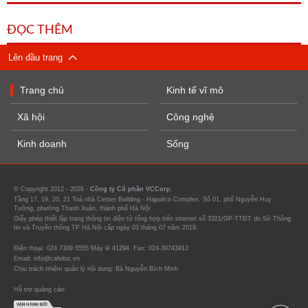
ĐỌC THÊM
Lên đầu trang
Trang chủ
Kinh tế vĩ mô
Xã hội
Công nghệ
Kinh doanh
Sống
© Copyright 2012 - 2026 -
Công ty Cổ phần VCCorp.
Tầng 17, 19, 20, 21 Toà nhà Center Building - Hapulico Complex, Số 01, phố Nguyễn Huy
Tưởng, phường Thanh Xuân, thành phố Hà Nội
Giấy phép thiết lập trang thông tin điện tử tổng hợp trên internet số 3321/GP-TTĐT do Sở Thông
tin và Truyền thông TP Hà Nội cấp ngày 03 tháng 07 năm 2019.
Điện thoại: 024 7309 5555 Máy lẻ 41294. Fax: 024-39743413
Email: info@cafebiz.vn
Chịu trách nhiệm quản lý nội dung: Bà Nguyễn Bích Minh
Hỗ trợ quảng cáo: