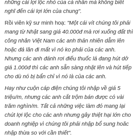
những cái lợi lộc nhỏ của cá nhân mà không biết
nghĩ đến cái lợi lớn của chung".
Rồi viên kỹ sư minh hoạ:
"Một cái vít chúng tôi phải
mang từ Nhật sang giá 40.000đ mà rơi xuống đất thì
công nhân Việt Nam các anh thản nhiên dẫm lên
hoặc đá lăn đi mất vì nó ko phải của các anh.
Nhưng các anh đánh rơi điếu thuốc lá đang hút dở
giá 1.000đ thì các anh sẵn sàng nhặt lên và hút tiếp
cho dù nó bị bẩn chỉ vì nó là của các anh.
Hay như cuộn cáp điện chúng tôi nhập về giá 5
triệu/m, nhưng các anh cắt trộm bán được có vài
trăm nghìn/m. Tất cả những việc làm đó mang lại
chút lợi lộc cho các anh nhưng gây thiệt hại lớn cho
doanh nghiệp vì chúng tôi phải nhập bổ sung hoăc
nhập thừa so với cần thiết".