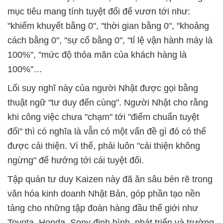
mục tiêu mang tính tuyệt đối để vươn tới như:
"khiếm khuyết bằng 0", "thời gian bằng 0", "khoảng
cách bằng 0", "sự cố bằng 0", "tỉ lệ vận hành máy là
100%", "mức độ thỏa mãn của khách hàng là
100%"…
Lối suy nghĩ này của người Nhật được gọi bằng
thuật ngữ "tư duy đến cùng". Người Nhật cho rằng
khi công việc chưa "chạm" tới "điểm chuẩn tuyệt
đối" thì có nghĩa là vẫn có một vấn đề gì đó có thể
được cải thiện. Vì thế, phải luôn "cải thiện không
ngừng" để hướng tới cái tuyệt đối.
Tập quán tư duy Kaizen này đã ăn sâu bén rẽ trong
văn hóa kinh doanh Nhật Bản, góp phần tạo nền
tảng cho những tập đoàn hàng đầu thế giới như
Toyota, Honda, Sony định hình, phát triển và trường