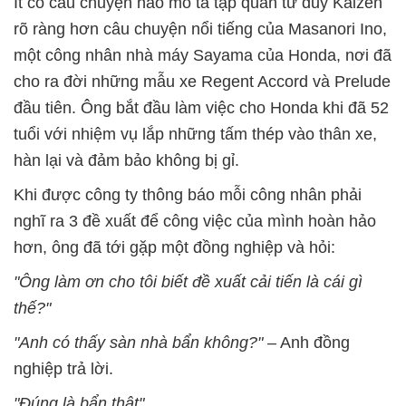
Ít có câu chuyện nào mô tả tập quán tư duy Kaizen
rõ ràng hơn câu chuyện nổi tiếng của Masanori Ino,
một công nhân nhà máy Sayama của Honda, nơi đã
cho ra đời những mẫu xe Regent Accord và Prelude
đầu tiên. Ông bắt đầu làm việc cho Honda khi đã 52
tuổi với nhiệm vụ lắp những tấm thép vào thân xe,
hàn lại và đảm bảo không bị gỉ.
Khi được công ty thông báo mỗi công nhân phải
nghĩ ra 3 đề xuất để công việc của mình hoàn hảo
hơn, ông đã tới gặp một đồng nghiệp và hỏi:
"Ông làm ơn cho tôi biết đề xuất cải tiến là cái gì
thế?"
"Anh có thấy sàn nhà bẩn không?"
– Anh đồng
nghiệp trả lời.
"Đúng là bẩn thật".