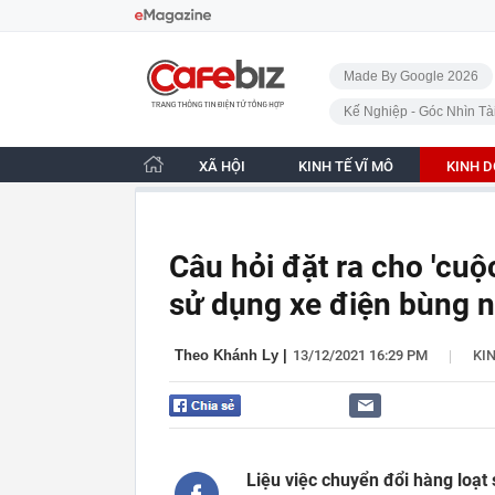
Bỏ qua điều hướng
CafeBiz - Trang chủ
Made By Google 2026
Kế Nghiệp - Góc Nhìn Tà
XÃ HỘI
KINH TẾ VĨ MÔ
KINH 
Câu hỏi đặt ra cho 'cu
sử dụng xe điện bùng n
|
Theo Khánh Ly
|
13/12/2021 16:29 PM
KI
Liệu việc chuyển đổi hàng loạt 