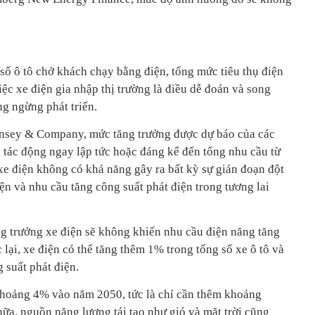
số ô tô chở khách chạy bằng điện, tổng mức tiêu thụ điện
ệc xe điện gia nhập thị trường là điều dễ đoán và song
ng ngừng phát triển.
nsey & Company, mức tăng trưởng được dự báo của các
 tác động ngay lập tức hoặc đáng kể đến tổng nhu cầu từ
 xe điện không có khả năng gây ra bất kỳ sự gián đoạn đột
ện và nhu cầu tăng công suất phát điện trong tương lai
ng trưởng xe điện sẽ không khiến nhu cầu điện năng tăng
ại, xe điện có thể tăng thêm 1% trong tổng số xe ô tô và
suất phát điện.
khoảng 4% vào năm 2050, tức là chỉ cần thêm khoảng
a, nguồn năng lượng tái tạo như gió và mặt trời cũng