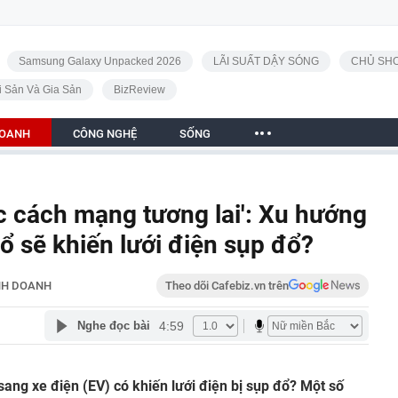
Samsung Galaxy Unpacked 2026
LÃI SUẤT DẬY SÓNG
CHỦ SHO
i Sản Và Gia Sản
BizReview
DOANH
CÔNG NGHỆ
SỐNG
ộc cách mạng tương lai': Xu hướng
ổ sẽ khiến lưới điện sụp đổ?
NH DOANH
Theo dõi Cafebiz.vn trên
4:59
Nghe đọc bài
sang xe điện (EV) có khiến lưới điện bị sụp đổ? Một số