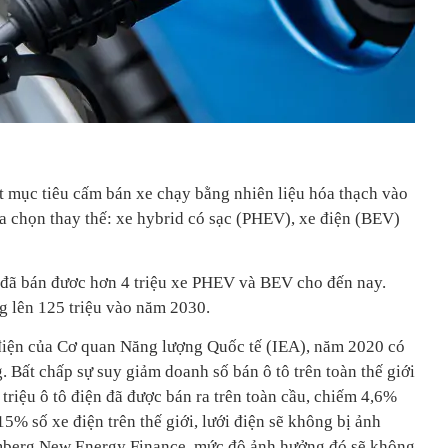
 mục tiêu cấm bán xe chạy bằng nhiên liệu hóa thạch vào
a chọn thay thế: xe hybrid có sạc (PHEV), xe điện (BEV)
t đã bán đươc hơn 4 triệu xe PHEV và BEV cho đến nay.
g lên 125 triệu vào năm 2030.
điện của Cơ quan Năng lượng Quốc tế (IEA), năm 2020 có
g. Bất chấp sự suy giảm doanh số bán ô tô trên toàn thế giới
triệu ô tô điện đã được bán ra trên toàn cầu, chiếm 4,6%
15% số xe điện trên thế giới, lưới điện sẽ không bị ảnh
mberg New Energy Finance, mức độ ảnh hưởng đó sẽ không