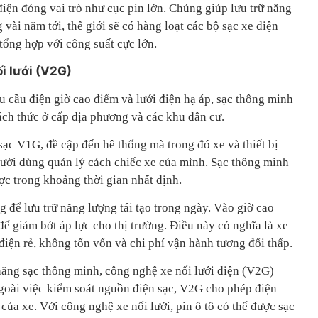
iện đóng vai trò như cục pin lớn. Chúng giúp lưu trữ năng
vài năm tới, thế giới sẽ có hàng loạt các bộ sạc xe điện
tổng hợp với công suất cực lớn.
i lưới (V2G)
 cầu điện giờ cao điểm và lưới điện hạ áp, sạc thông minh
hách thức ở cấp địa phương và các khu dân cư.
sạc V1G, đề cập đến hê thống mà trong đó xe và thiết bị
người dùng quản lý cách chiếc xe của mình. Sạc thông minh
ợc trong khoảng thời gian nhất định.
 để lưu trữ năng lượng tái tạo trong ngày. Vào giờ cao
để giảm bớt áp lực cho thị trường. Điều này có nghĩa là xe
điện rẻ, không tốn vốn và chi phí vận hành tương đối thấp.
năng sạc thông minh, công nghệ xe nối lưới điện (V2G)
Ngoài việc kiểm soát nguồn điện sạc, V2G cho phép điện
n của xe. Với công nghệ xe nối lưới, pin ô tô có thể được sạc