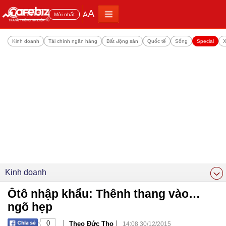
A
A
Đọc nhiều
Mới nhất
Kinh doanh
Tài chính ngân hàng
Bất động sản
Quốc tế
Sống
Special
X
Kinh doanh
Ôtô nhập khẩu: Thênh thang vào…
ngõ hẹp
|
|
0
Theo Đức Thọ
14:08 30/12/2015