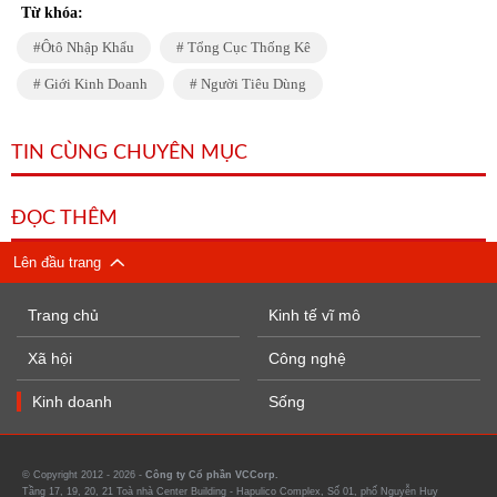
Từ khóa:
Ôtô Nhập Khẩu
Tổng Cục Thống Kê
Giới Kinh Doanh
Người Tiêu Dùng
TIN CÙNG CHUYÊN MỤC
ĐỌC THÊM
Lên đầu trang
Trang chủ
Kinh tế vĩ mô
Xã hội
Công nghệ
Kinh doanh
Sống
© Copyright 2012 - 2026 -
Công ty Cổ phần VCCorp.
Tầng 17, 19, 20, 21 Toà nhà Center Building - Hapulico Complex, Số 01, phố Nguyễn Huy