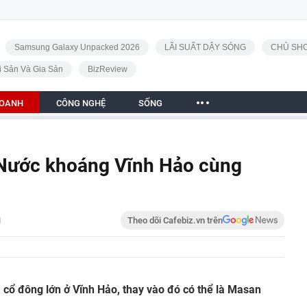
Samsung Galaxy Unpacked 2026
LÃI SUẤT DẬY SÓNG
CHỦ SHO
i Sản Và Gia Sản
BizReview
DOANH
CÔNG NGHỆ
SỐNG
 Nước khoáng Vĩnh Hảo cùng
H
Theo dõi Cafebiz.vn trên
cổ đông lớn ở Vĩnh Hảo, thay vào đó có thể là Masan