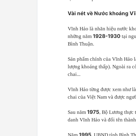
Vài nét về Nước khoáng Vĩ
Vĩnh Hảo là nhãn hiệu nước kho
1928-1930
những năm
tại ng
Bình Thuận.
Sản phẩm chính của Vĩnh Hảo l
lượng khoáng thấp). Ngoài ra c
chai...
Vĩnh Hảo từng được xem như là
chai của Việt Nam và được ngư
1975
Sau năm
, Bộ Lương thực 
danh Vĩnh Hảo và đổi tên thành
1995
Năm
, UBND tỉnh Bình Th