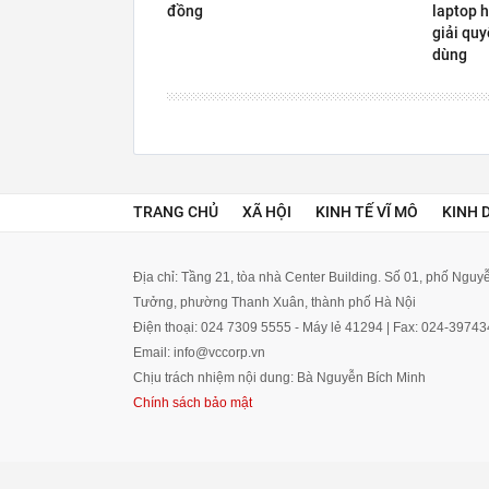
đồng
laptop h
giải quy
dùng
TRANG CHỦ
XÃ HỘI
KINH TẾ VĨ MÔ
KINH 
Địa chỉ: Tầng 21, tòa nhà Center Building. Số 01, phố Ngu
Tưởng, phường Thanh Xuân, thành phố Hà Nội
Điện thoại: 024 7309 5555 - Máy lẻ 41294 | Fax: 024-3974
Email: info@vccorp.vn
Chịu trách nhiệm nội dung: Bà Nguyễn Bích Minh
Chính sách bảo mật