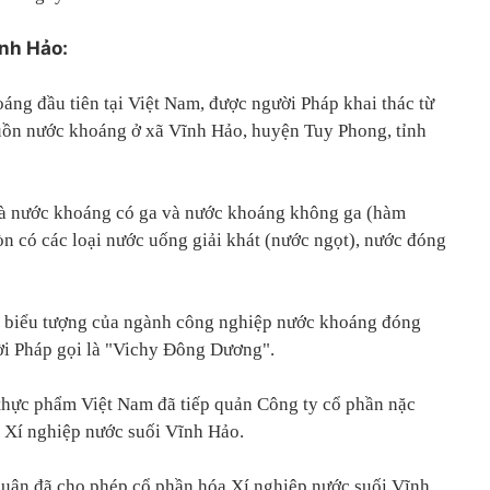
nh Hảo:
áng đầu tiên tại Việt Nam, được người Pháp khai thác từ
uồn nước khoáng ở xã Vĩnh Hảo, huyện Tuy Phong, tỉnh
à nước khoáng có ga và nước khoáng không ga (hàm
òn có các loại nước uống giải khát (nước ngọt), nước đóng
 biểu tượng của ngành công nghiệp nước khoáng đóng
ời Pháp gọi là "Vichy Đông Dương".
thực phẩm Việt Nam đã tiếp quản Công ty cổ phần nặc
 Xí nghiệp nước suối Vĩnh Hảo.
uận đã cho phép cổ phần hóa Xí nghiệp nước suối Vĩnh