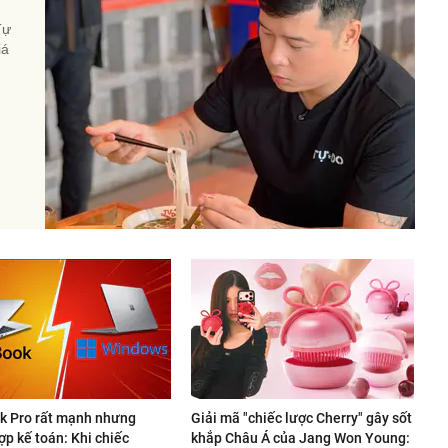
Tự
iá
 Pro rất mạnh nhưng
Giải mã "chiếc lược Cherry" gây sốt
p kế toán: Khi chiếc
khắp Châu Á của Jang Won Young: