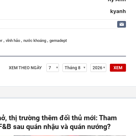
kyanh
,
,
,
er
vĩnh hảo
nước khoáng
gemadept
XEM THEO NGÀY
XEM
hở, thị trường thêm đối thủ mới: Tham
" F&B sau quán nhậu và quán nướng?