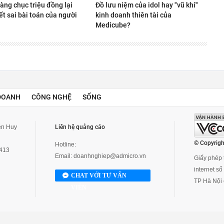
àng chục triệu đồng lại
Đồ lưu niệm của idol hay "vũ khí"
ết sai bài toán của người
kinh doanh thiên tài của
Medicube?
DOANH
CÔNG NGHỆ
SỐNG
yễn Huy
Liên hệ quảng cáo
© Copyrigh
Hotline:
3413
Email:
doanhnghiep@admicro.vn
Giấy phép t
internet s
CHAT VỚI TƯ VẤN
TP Hà Nội 
VIÊN