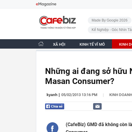
Bỏ qua điều hướng
CafeBiz - Trang chủ
Made By Google 2026
Kế Nghiệp - Góc Nhìn Tà
XÃ HỘI
KINH TẾ VĨ MÔ
KINH 
Những ai đang sở hữu
Masan Consumer?
|
kyanh
|
05/02/2013 13:16 PM
KINH DOAN
(CafeBiz) GMD đã không còn là 