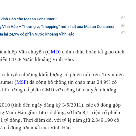
 Vĩnh Hảo cho Masan Consumer?
 Vĩnh Hảo – Thương vụ “shopping” mới nhất của Masan Consumer
 lại 24,9% cổ phần Nước khoáng Vĩnh Hảo
iên hiệp Vận chuyển (
GMD
) chính thức hoàn tất giao dịch
hiếu CTCP Nước khoáng Vĩnh Hảo.
n chuyển nhượng khối lượng cổ phiếu nói trên. Tuy nhiên
sumer (
MSF
) đã công bố thông tin chào mua 24,9% cổ
 khối lượng cổ phần GMD vừa công bố chuyển nhượng.
2010 (tính đến ngày đăng ký 3/5/2011), các cổ đông góp
g Vĩnh Hảo gồm 146 cổ đông, sở hữu 8,1 triệu cổ phiếu
81 tỷ đồng. Thời điểm đó, với tỷ lệ nắm giữ 2.349.190 cổ
à cổ đông lớn nhất của Vĩnh Hảo.