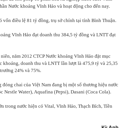
phần Nước khoáng Vĩnh Hảo và hoạt động cho đến nay.
ốn điều lệ 81 tỷ đồng, trụ sở chính tại tỉnh Bình Thuận.
hoáng Vĩnh Hảo đạt doanh thu 384,5 tỷ đồng và LNTT đạt
 niên, năm 2012 CTCP Nước khoáng Vĩnh Hảo đặt mục
ước khoáng, doanh thu và LNTT lần lượt là 475,9 tỷ và 25,35
 trưởng 24% và 75%.
ng đóng chai của Việt Nam đang bị một số thương hiệu nước
ộc Nestle Water), Aquafina (Pepsi), Dasani (Coca Cola).
n trong nước hiện có Vital, Vĩnh Hảo, Thạch Bích, Tiền
Kỳ Anh