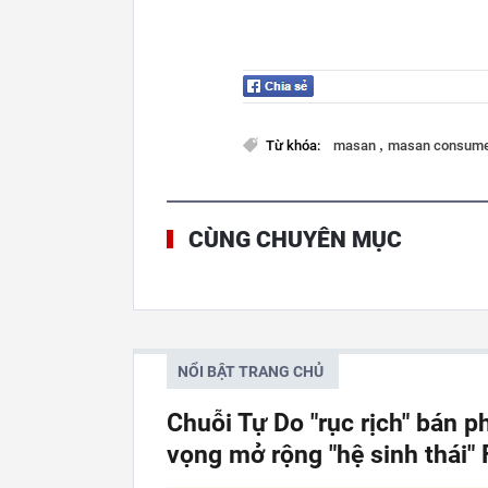
,
Từ khóa:
masan
masan consum
CÙNG CHUYÊN MỤC
NỔI BẬT TRANG CHỦ
Chuỗi Tự Do "rục rịch" bán p
vọng mở rộng "hệ sinh thái