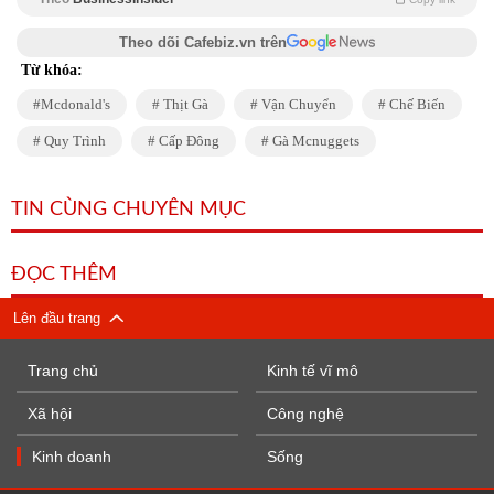
Theo dõi Cafebiz.vn trên
Từ khóa:
Mcdonald's
Thịt Gà
Vận Chuyển
Chế Biến
Quy Trình
Cấp Đông
Gà Mcnuggets
TIN CÙNG CHUYÊN MỤC
ĐỌC THÊM
Lên đầu trang
Trang chủ
Kinh tế vĩ mô
Xã hội
Công nghệ
Kinh doanh
Sống