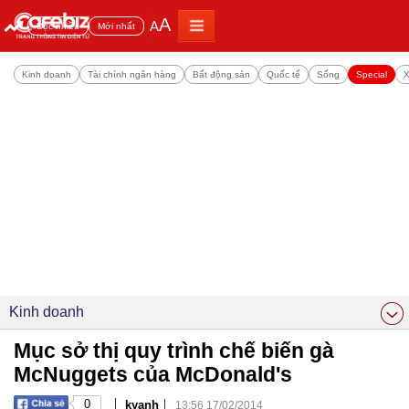
A
A
Đọc nhiều
Mới nhất
Kinh doanh
Tài chính ngân hàng
Bất động sản
Quốc tế
Sống
Special
X
Kinh doanh
Mục sở thị quy trình chế biến gà
McNuggets của McDonald's
|
|
0
kyanh
13:56 17/02/2014