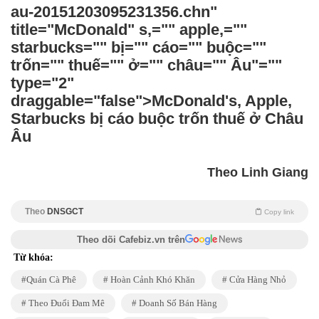
au-20151203095231356.chn"
title="McDonald" s,="" apple,=""
starbucks="" bị="" cáo="" buộc=""
trốn="" thuế="" ở="" châu="" Âu"=""
type="2"
draggable="false">McDonald's, Apple,
Starbucks bị cáo buộc trốn thuế ở Châu
Âu
Theo Linh Giang
Theo
DNSGCT
Copy link
Theo dõi Cafebiz.vn trên
Từ khóa:
Quán Cà Phê
Hoàn Cảnh Khó Khăn
Cửa Hàng Nhỏ
Theo Đuổi Đam Mê
Doanh Số Bán Hàng