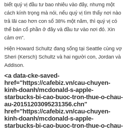
biết quý vị đầu tư bao nhiêu vào đây, nhưng một
cách kính trọng mà nói, nếu quý vị tìm thấy nơi nào
trả lãi cao hơn con số 38% một năm, thì quý vị có
thể bán cổ phần ở đây và đầu tư vào nơi đó. Xin
cảm ơn”.
Hiện Howard Schultz đang sống tại Seattle cùng vợ
Sheri (Kersch) Schultz và hai người con, Jordan và
Addison.
<a data-cke-saved-
href="https://cafebiz.vn/cau-chuyen-
kinh-doanh/mcdonald-s-apple-
starbucks-bi-cao-buoc-tron-thue-o-chau-
au-20151203095231356.chn"
href="https://cafebiz.vn/cau-chuyen-
kinh-doanh/mcdonald-s-apple-
starbucks-bi-cao-buoc-tron-thue-o-chau-