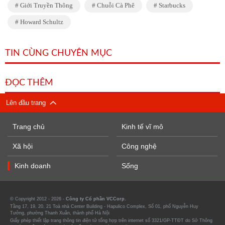
Giới Truyền Thông
Chuỗi Cà Phê
Starbucks
Howard Schultz
TIN CÙNG CHUYÊN MỤC
ĐỌC THÊM
Lên đầu trang
Trang chủ
Kinh tế vĩ mô
Xã hội
Công nghệ
Kinh doanh
Sống
© Copyright 2012 - 2026 -
Công ty Cổ phần VCCorp.
Tầng 17, 19, 20, 21 Toà nhà Center Building - Hapulico Complex, Số 01, phố Nguyễn Huy
Tưởng, phường Thanh Xuân, thành phố Hà Nội
Giấy phép thiết lập trang thông tin điện tử tổng hợp trên internet số 3321/GP-TTĐT do Sở Thông