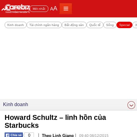
A
A
Đọc nhiều
Mới nhất
Kinh doanh
Tài chính ngân hàng
Bất động sản
Quốc tế
Sống
Special
X
Kinh doanh
Howard Schultz – linh hồn của
Starbucks
|
|
0
Theo Linh Giang
09:40 08/12/2015