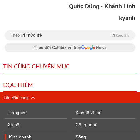
Quốc Dũng - Khánh Linh
kyanh
Theo
Trí Thức Trẻ
Copy link
Theo dõi Cafebiz.vn trên
TIN CÙNG CHUYÊN MỤC
ĐỌC THÊM
Lên đầu trang
Trang chủ
Kinh tế vĩ mô
Xã hội
Công nghệ
Kinh doanh
Sống