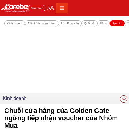
A
A
Đọc nhiều
Mới nhất
Kinh doanh
Tài chính ngân hàng
Bất động sản
Quốc tế
Sống
Special
X
Kinh doanh
Chuỗi cửa hàng của Golden Gate
ngừng tiếp nhận voucher của Nhóm
Mua