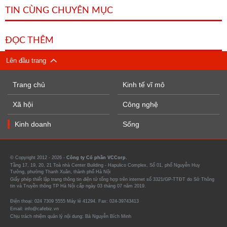
TIN CÙNG CHUYÊN MỤC
ĐỌC THÊM
Lên đầu trang
Trang chủ
Kinh tế vĩ mô
Xã hội
Công nghệ
Kinh doanh
Sống
© Copyright 2012 - 2026 -
Công ty Cổ phần VCCorp.
Tầng 17, 19, 20, 21 Toà nhà Center Building - Hapulico Complex, Số 01, phố Nguyễn Huy
Tưởng, phường Thanh Xuân, thành phố Hà Nội
Giấy phép thiết lập trang thông tin điện tử tổng hợp trên internet số 3321/GP-TTĐT do Sở Thông
tin và Truyền thông TP Hà Nội cấp ngày 03 tháng 07 năm 2019.
Điện thoại: 024 7309 5555 Máy lẻ 41294. Fax: 024-39743413
Email: info@cafebiz.vn
Chịu trách nhiệm quản lý nội dung: Bà Nguyễn Bích Minh