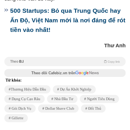
500 Startups: Bỏ qua Trung Quốc hay
Ấn Độ, Việt Nam mới là nơi đáng để rót
tiền vào nhất!
Thư Anh
Theo
B.I
Copy link
Theo dõi Cafebiz.vn trên
Từ khóa:
Thương Hiệu Dẫn Đầu
Dự Án Khởi Nghiệp
Dụng Cụ Cạo Râu
Nhà Đầu Tư
Người Tiêu Dùng
Gói Dịch Vụ
Dollar Shave Club
Đối Thủ
Gillette