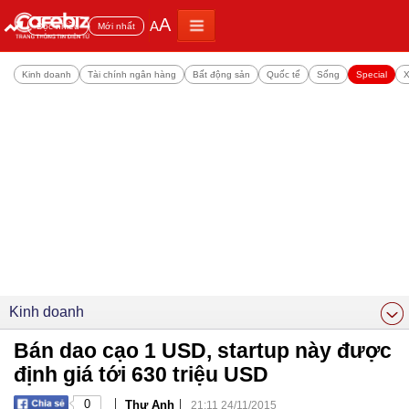
A
A
Đọc nhiều
Mới nhất
Kinh doanh
Tài chính ngân hàng
Bất động sản
Quốc tế
Sống
Special
X
Kinh doanh
Bán dao cạo 1 USD, startup này được
định giá tới 630 triệu USD
|
|
0
Thư Anh
21:11 24/11/2015