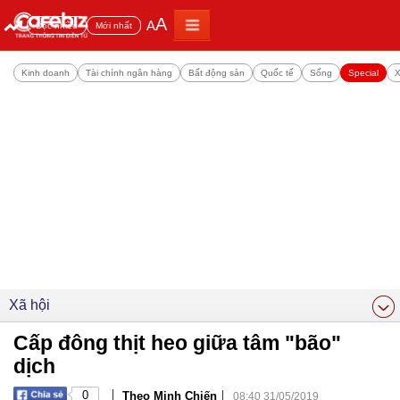
A
A
Đọc nhiều
Mới nhất
Kinh doanh
Tài chính ngân hàng
Bất động sản
Quốc tế
Sống
Special
X
Xã hội
Cấp đông thịt heo giữa tâm "bão"
dịch
|
|
0
Theo Minh Chiến
08:40 31/05/2019