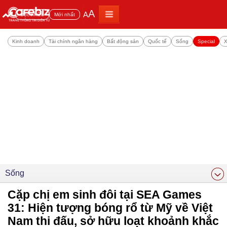
A
A
Đọc nhiều
Mới nhất
Kinh doanh
Tài chính ngân hàng
Bất động sản
Quốc tế
Sống
Special
X
Sống
Cặp chị em sinh đôi tại SEA Games
31: Hiện tượng bóng rổ từ Mỹ về Việt
Nam thi đấu, sở hữu loạt khoảnh khắc