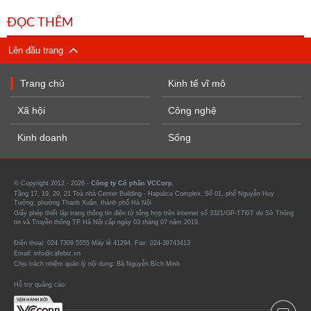
ĐỌC THÊM
Lên đầu trang
Trang chủ
Kinh tế vĩ mô
Xã hội
Công nghệ
Kinh doanh
Sống
© Copyright 2012 - 2026 -
Công ty Cổ phần VCCorp.
Tầng 17, 19, 20, 21 Toà nhà Center Building - Hapulico Complex, Số 01, phố Nguyễn Huy
Tưởng, phường Thanh Xuân, thành phố Hà Nội
Giấy phép thiết lập trang thông tin điện tử tổng hợp trên internet số 3321/GP-TTĐT do Sở Thông
tin và Truyền thông TP Hà Nội cấp ngày 03 tháng 07 năm 2019.
Điện thoại: 024 7309 5555 Máy lẻ 41294. Fax: 024-39743413
Email: info@cafebiz.vn
Chịu trách nhiệm quản lý nội dung: Bà Nguyễn Bích Minh
Hỗ trợ quảng cáo: