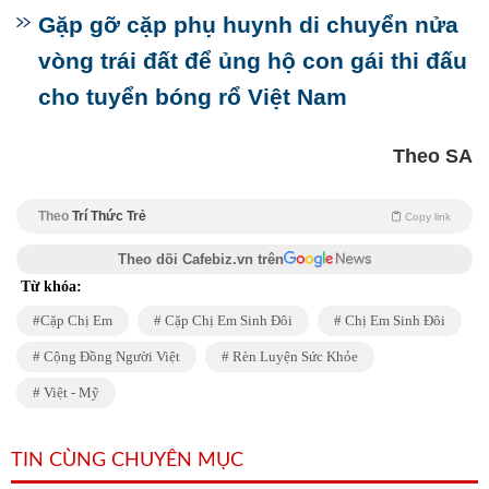
Gặp gỡ cặp phụ huynh di chuyển nửa
vòng trái đất để ủng hộ con gái thi đấu
cho tuyển bóng rổ Việt Nam
Theo SA
Theo
Trí Thức Trẻ
Copy link
Theo dõi Cafebiz.vn trên
Từ khóa:
Cặp Chị Em
Cặp Chị Em Sinh Đôi
Chị Em Sinh Đôi
Cộng Đồng Người Việt
Rèn Luyện Sức Khỏe
Việt - Mỹ
TIN CÙNG CHUYÊN MỤC