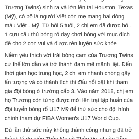
Trương Twins) sinh ra và lớn lên tại Houston, Texas
(Mỹ), có bố là người Việt còn mẹ mang hai dòng
máu Việt - Mỹ. Từ hồi 5 tuổi, 2 chị em đã được bố -
1 cựu cầu thủ bóng rổ dạy chơi bóng với mục đích
để cho 2 con vui và được rèn luyện sức khỏe.
Niềm yêu thích với trái bóng cam của Trương Twins
cứ thế lớn dần và trở thành đam mê mãnh liệt. Đến
thời gian học trung học, 2 chị em nhanh chóng gây
ấn tượng và có thành tích thi đấu nổi bật khi tham
gia đội bóng ở trường cấp 3. Vào năm 2018, chị em
họ Trương còn từng được mời lên trại tập huấn của
đội tuyển bóng rổ U17 Mỹ để thử sức cho đội hình
chính tham dự FIBA Women's U17 World Cup.
Dù lần thử sức này không thành công nhưng đã trở
thành lý do giúp Thảo My và Thảo Vy lọt vào "tầm