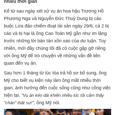
nhiều thời gian
Kể từ sau ngày xét xử vụ án hoa hậu Trương Hồ
Phương Nga và Nguyễn Đức Thuỳ Dung bị cáo
buộc Lừa đảo chiếm đoạt tài sản ngày 29/6, cả 2 bị
cáo và bị hại là ông Cao Toàn Mỹ gần như im lặng
trước những lời bàn tán xôn xao của dư luận. Tuy
nhiên, mới đây chúng tôi đã có cuộc gặp gỡ riêng
với ông Mỹ để trò chuyện về những vấn đề liên
quan đến vụ án.
Sau hơn 1 tháng từ lúc tòa trả hồ sơ bổ sung, ông
Mỹ cho biết vụ kiện này làm ông mất nhiều thời
gian, ảnh hưởng đến cuộc sống cũng như công việc
hiện tại.
"Vụ án kéo dài khiến nhiều lúc tôi cảm thấy
"chán" thật sự!"
, ông Mỹ nói.