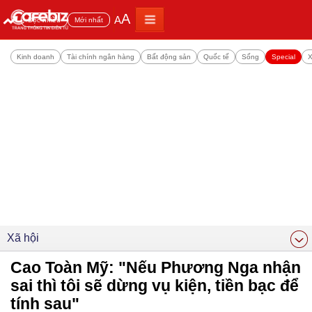
A
A
Đọc nhiều
Mới nhất
Kinh doanh
Tài chính ngân hàng
Bất động sản
Quốc tế
Sống
Special
X
Xã hội
Cao Toàn Mỹ: "Nếu Phương Nga nhận
sai thì tôi sẽ dừng vụ kiện, tiền bạc để
tính sau"