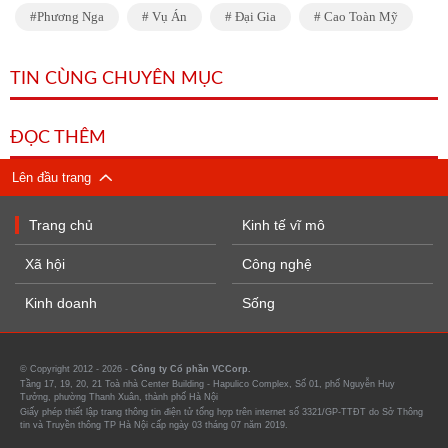
Phương Nga
Vụ Án
Đại Gia
Cao Toàn Mỹ
TIN CÙNG CHUYÊN MỤC
ĐỌC THÊM
Lên đầu trang
Trang chủ
Kinh tế vĩ mô
Xã hội
Công nghệ
Kinh doanh
Sống
© Copyright 2012 - 2026 -
Công ty Cổ phần VCCorp.
Tầng 17, 19, 20, 21 Toà nhà Center Building - Hapulico Complex, Số 01, phố Nguyễn Huy
Tưởng, phường Thanh Xuân, thành phố Hà Nội
Giấy phép thiết lập trang thông tin điện tử tổng hợp trên internet số 3321/GP-TTĐT do Sở Thông
tin và Truyền thông TP Hà Nội cấp ngày 03 tháng 07 năm 2019.