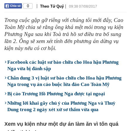
|
|
0
Theo Tứ Quý
09:38 07/08/2017
Trong cuộc gặp gỡ riêng với chúng tôi mới đây, Cao
Toàn Mỹ chia sẻ rằng ông khá mệt mỏi trong vụ kiện
Phương Nga sau khi Toà trả hồ sơ điều tra bổ sung
lần 2. Ông sẽ xem xét tính đến phương án dừng vụ
kiện này nếu có cơ hội.
Facebook các luật sư bào chữa cho Hoa hậu Phương
Nga vừa bị đánh sập
Chân dung 3 vị luật sư bào chữa cho Hoa hậu Phương
Nga trong vụ án cáo buộc lừa đảo Cao Toàn Mỹ
Bị cáo Trương Hồ Phương Nga được tại ngoại
Những lời khai gây chú ý của Phương Nga và Thuỳ
Dung trong 2 ngày xét xử sơ thẩm vừa qua
Xem vụ kiện như một dự án làm ăn vì tốn quá