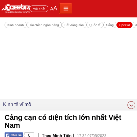
A
A
Đọc nhiều
Mới nhất
Kinh doanh
Tài chính ngân hàng
Bất động sản
Quốc tế
Sống
Special
X
Kinh tế vĩ mô
Cảng cạn có diện tích lớn nhất Việt
Nam
|
|
0
Theo Minh Tiến
17:32 07/05/2023