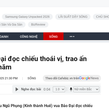
Samsung Galaxy Unpacked 2026
LÃI SUẤT DẬY SÓNG
CHỦ SHO
i Sản Và Gia Sản
BizReview
DOANH
CÔNG NGHỆ
SỐNG
i đọc chiếu thoái vị, trao ấn
 năm
|
025 21:30 PM
SỐNG
Theo dõi Cafebiz.vn trên
0:04
Nghe đọc bài
ầu Ngũ Phụng (Kinh thành Huế) vua Bảo Đại đọc chiếu