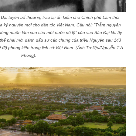
ại tuyên bố thoái vị, trao lại ấn kiếm cho Chính phủ Lâm thời
ra kỷ nguyên mới cho dân tộc Việt Nam. Câu nói: "Trẫm nguyện
hông muốn làm vua của một nước nô lệ” của vua Bảo Đại khi ấy
 thể phai mờ, đánh dấu sự cáo chung của triều Nguyễn sau 143
chế độ phong kiến trong lịch sử Việt Nam. (Ảnh Tư liệu/Nguyễn T.A
Phong).