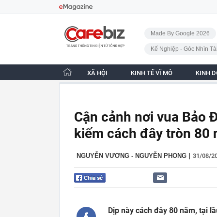
Bỏ qua điều hướng
CafeBiz - Trang chủ
Made By Google 2026
Kế Nghiệp - Góc Nhìn Tà
XÃ HỘI
KINH TẾ VĨ MÔ
KINH 
Cận cảnh nơi vua Bảo Đạ
kiếm cách đây tròn 80
NGUYỄN VƯƠNG - NGUYỄN PHONG
|
31/08/2
Dịp này cách đây 80 năm, tại l