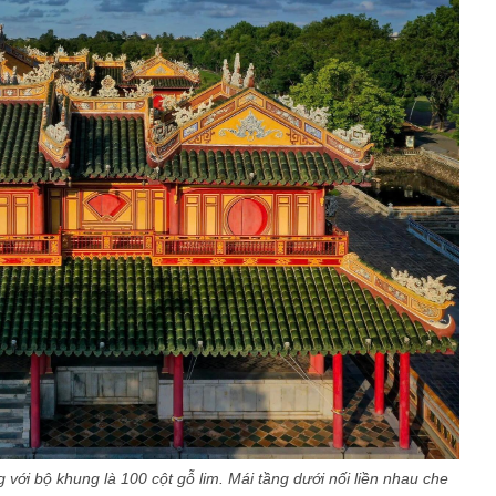
 với bộ khung là 100 cột gỗ lim. Mái tầng dưới nối liền nhau che