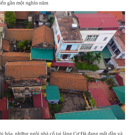
triển gần một nghìn năm
thị hóa, những ngôi nhà cổ tại làng Cự Đà đang mất dần và