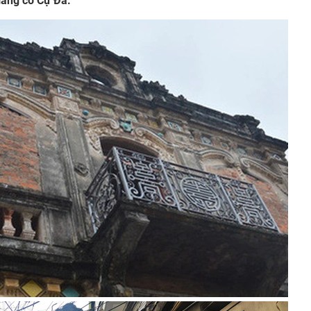
 làng cổ Cự Đà.