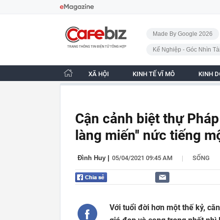
Bỏ qua điều hướng
CafeBiz - Trang chủ
Made By Google 2026
Kế Nghiệp - Góc Nhìn Tà
XÃ HỘI
KINH TẾ VĨ MÔ
KINH 
Cận cảnh biệt thự Pháp
làng miến'' nức tiếng m
|
Đình Huy
|
05/04/2021 09:45 AM
SỐNG
Với tuổi đời hơn một thế kỷ, c