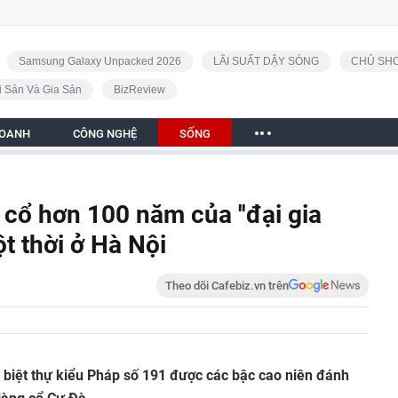
Samsung Galaxy Unpacked 2026
LÃI SUẤT DẬY SÓNG
CHỦ SHO
i Sản Và Gia Sản
BizReview
DOANH
CÔNG NGHỆ
SỐNG
 cổ hơn 100 năm của ''đại gia
ột thời ở Hà Nội
Theo dõi Cafebiz.vn trên
ăn biệt thự kiểu Pháp số 191 được các bậc cao niên đánh