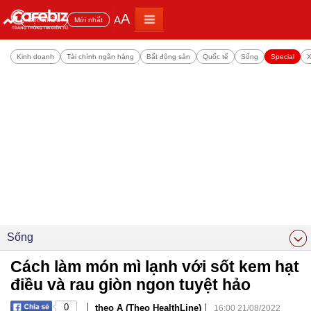
A
A
Đọc nhiều
Mới nhất
Kinh doanh
Tài chính ngân hàng
Bất động sản
Quốc tế
Sống
Special
X
Sống
Cách làm món mì lạnh với sốt kem hạt
điều và rau giòn ngon tuyệt hảo
|
|
0
theo A (Theo HealthLine)
16:00 21/08/2022