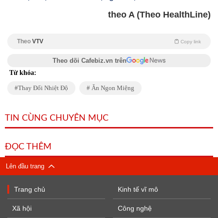
theo A (Theo HealthLine)
Theo
VTV
Copy link
Theo dõi Cafebiz.vn trên
Từ khóa:
Thay Đổi Nhiệt Độ
Ăn Ngon Miệng
TIN CÙNG CHUYÊN MỤC
ĐỌC THÊM
Lên đầu trang
Trang chủ
Kinh tế vĩ mô
Xã hội
Công nghệ