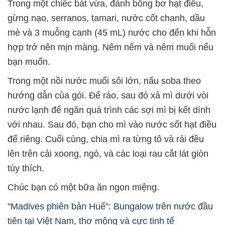
Trong một chiếc bát vừa, đánh bông bơ hạt điều,
gừng nạo, serranos, tamari, nước cốt chanh, dầu
mè và 3 muỗng canh (45 mL) nước cho đến khi hỗn
hợp trở nên mịn màng. Nêm nếm và nêm muối nếu
bạn muốn.
Trong một nồi nước muối sôi lớn, nấu soba theo
hướng dẫn của gói. Để ráo, sau đó xả mì dưới vòi
nước lạnh để ngăn quá trình các sợi mì bị kết dính
với nhau. Sau đó, bạn cho mì vào nước sốt hạt điều
để riêng. Cuối cùng, chia mì ra từng tô và rải đều
lên trên cải xoong, ngò, và các loại rau cắt lát giòn
tùy thích.
Chúc bạn có một bữa ăn ngon miệng.
"Madives phiên bản Huế”: Bungalow trên nước đầu
tiên tại Việt Nam, thơ mộng và cực tinh tế