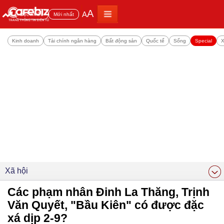
A
A
Đọc nhiều
Mới nhất
Kinh doanh
Tài chính ngân hàng
Bất động sản
Quốc tế
Sống
Special
X
Xã hội
Các phạm nhân Đinh La Thăng, Trịnh
Văn Quyết, "Bầu Kiên" có được đặc
xá dịp 2-9?