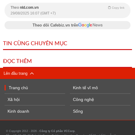
Theo
nld.com.vn
Copy link
29/08/2025 16:07 (GMT +7)
Theo dõi Cafebiz.vn trên
TIN CÙNG CHUYÊN MỤC
ĐỌC THÊM
Lên đầu trang
Trang chủ
Kinh tế vĩ mô
Xã hội
Công nghệ
Kinh doanh
Sống
© Copyright 2012 - 2026 -
Công ty Cổ phần VCCorp.